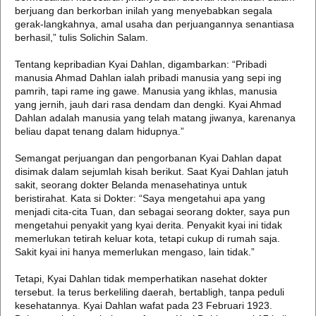
berjuang dan berkorban inilah yang menyebabkan segala
gerak-langkahnya, amal usaha dan perjuangannya senantiasa
berhasil,” tulis Solichin Salam.
Tentang kepribadian Kyai Dahlan, digambarkan: “Pribadi
manusia Ahmad Dahlan ialah pribadi manusia yang sepi ing
pamrih, tapi rame ing gawe. Manusia yang ikhlas, manusia
yang jernih, jauh dari rasa dendam dan dengki. Kyai Ahmad
Dahlan adalah manusia yang telah matang jiwanya, karenanya
beliau dapat tenang dalam hidupnya.”
Semangat perjuangan dan pengorbanan Kyai Dahlan dapat
disimak dalam sejumlah kisah berikut. Saat Kyai Dahlan jatuh
sakit, seorang dokter Belanda menasehatinya untuk
beristirahat. Kata si Dokter: “Saya mengetahui apa yang
menjadi cita-cita Tuan, dan sebagai seorang dokter, saya pun
mengetahui penyakit yang kyai derita. Penyakit kyai ini tidak
memerlukan tetirah keluar kota, tetapi cukup di rumah saja.
Sakit kyai ini hanya memerlukan mengaso, lain tidak.”
Tetapi, Kyai Dahlan tidak memperhatikan nasehat dokter
tersebut. Ia terus berkeliling daerah, bertabligh, tanpa peduli
kesehatannya. Kyai Dahlan wafat pada 23 Februari 1923.