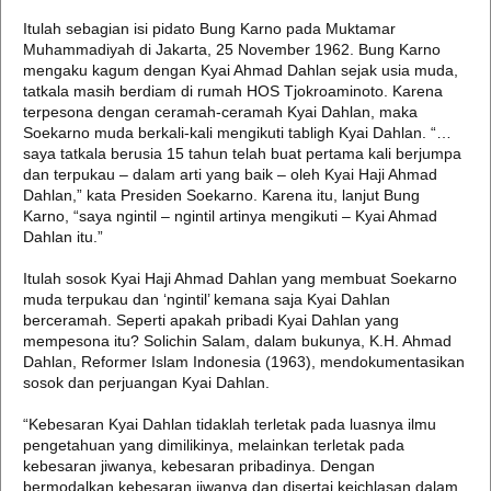
Itulah sebagian isi pidato Bung Karno pada Muktamar
Muhammadiyah di Jakarta, 25 November 1962. Bung Karno
mengaku kagum dengan Kyai Ahmad Dahlan sejak usia muda,
tatkala masih berdiam di rumah HOS Tjokroaminoto. Karena
terpesona dengan ceramah-ceramah Kyai Dahlan, maka
Soekarno muda berkali-kali mengikuti tabligh Kyai Dahlan. “…
saya tatkala berusia 15 tahun telah buat pertama kali berjumpa
dan terpukau – dalam arti yang baik – oleh Kyai Haji Ahmad
Dahlan,” kata Presiden Soekarno. Karena itu, lanjut Bung
Karno, “saya ngintil – ngintil artinya mengikuti – Kyai Ahmad
Dahlan itu.”
Itulah sosok Kyai Haji Ahmad Dahlan yang membuat Soekarno
muda terpukau dan ‘ngintil’ kemana saja Kyai Dahlan
berceramah. Seperti apakah pribadi Kyai Dahlan yang
mempesona itu? Solichin Salam, dalam bukunya, K.H. Ahmad
Dahlan, Reformer Islam Indonesia (1963), mendokumentasikan
sosok dan perjuangan Kyai Dahlan.
“Kebesaran Kyai Dahlan tidaklah terletak pada luasnya ilmu
pengetahuan yang dimilikinya, melainkan terletak pada
kebesaran jiwanya, kebesaran pribadinya. Dengan
bermodalkan kebesaran jiwanya dan disertai keichlasan dalam