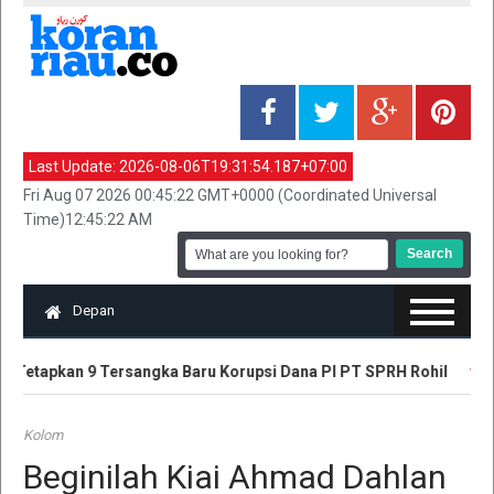
Last Update:
2026-08-06T19:31:54.187+07:00
Fri Aug 07 2026 00:45:22 GMT+0000 (Coordinated Universal
Time)12:45:22 AM
Depan
 Tetapkan 9 Tersangka Baru Korupsi Dana PI PT SPRH Rohil
Plt
Kolom
Beginilah Kiai Ahmad Dahlan