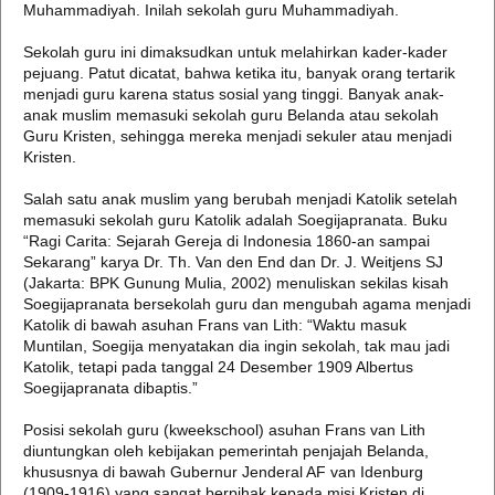
Muhammadiyah. Inilah sekolah guru Muhammadiyah.
Sekolah guru ini dimaksudkan untuk melahirkan kader-kader
pejuang. Patut dicatat, bahwa ketika itu, banyak orang tertarik
menjadi guru karena status sosial yang tinggi. Banyak anak-
anak muslim memasuki sekolah guru Belanda atau sekolah
Guru Kristen, sehingga mereka menjadi sekuler atau menjadi
Kristen.
Salah satu anak muslim yang berubah menjadi Katolik setelah
memasuki sekolah guru Katolik adalah Soegijapranata. Buku
“Ragi Carita: Sejarah Gereja di Indonesia 1860-an sampai
Sekarang” karya Dr. Th. Van den End dan Dr. J. Weitjens SJ
(Jakarta: BPK Gunung Mulia, 2002) menuliskan sekilas kisah
Soegijapranata bersekolah guru dan mengubah agama menjadi
Katolik di bawah asuhan Frans van Lith: “Waktu masuk
Muntilan, Soegija menyatakan dia ingin sekolah, tak mau jadi
Katolik, tetapi pada tanggal 24 Desember 1909 Albertus
Soegijapranata dibaptis.”
Posisi sekolah guru (kweekschool) asuhan Frans van Lith
diuntungkan oleh kebijakan pemerintah penjajah Belanda,
khususnya di bawah Gubernur Jenderal AF van Idenburg
(1909-1916) yang sangat berpihak kepada misi Kristen di