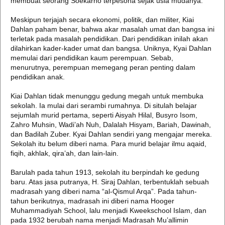
membuat seorang Soekarno terpesona sejak usia mudanya.
Meskipun terjajah secara ekonomi, politik, dan militer, Kiai
Dahlan paham benar, bahwa akar masalah umat dan bangsa ini
terletak pada masalah pendidikan. Dari pendidikan inilah akan
dilahirkan kader-kader umat dan bangsa. Uniknya, Kyai Dahlan
memulai dari pendidikan kaum perempuan. Sebab,
menurutnya, perempuan memegang peran penting dalam
pendidikan anak.
Kiai Dahlan tidak menunggu gedung megah untuk membuka
sekolah. Ia mulai dari serambi rumahnya. Di situlah belajar
sejumlah murid pertama, seperti Aisyah Hilal, Busyro Isom,
Zahro Muhsin, Wadi’ah Nuh, Dalalah Hisyam, Bariah, Dawinah,
dan Badilah Zuber. Kyai Dahlan sendiri yang mengajar mereka.
Sekolah itu belum diberi nama. Para murid belajar ilmu aqaid,
fiqih, akhlak, qira’ah, dan lain-lain.
Barulah pada tahun 1913, sekolah itu berpindah ke gedung
baru. Atas jasa putranya, H. Siraj Dahlan, terbentuklah sebuah
madrasah yang diberi nama “al-Qismul Arqa”. Pada tahun-
tahun berikutnya, madrasah ini diberi nama Hooger
Muhammadiyah School, lalu menjadi Kweekschool Islam, dan
pada 1932 berubah nama menjadi Madrasah Mu’allimin