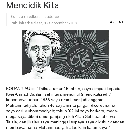
Mendidik Kita
E d i t o r:
redkoranriaudotco
A-
A+
Published:
Selasa, 17 September 2019
KORANRIAU.co-“Tatkala umur 15 tahun, saya simpati kepada
Kyai Ahmad Dahlan, sehingga mengintil (mengikuti,red).)
kepadanya, tahun 1938 saya resmi menjadi anggota
Muhammadiyah, tahun 46 saya minta jangan dicoret nama
saya dari Muhammadiyah; tahun ’62 ini saya berkata, moga-
moga saya diberi umur panjang oleh Allah Subhaanahu wa-
Ta’ala, dan jikalau saya meninggal supaya saya dikubur dengan
membawa nama Muhammadiyah atas kain kafan saya.”