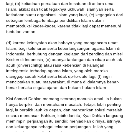
lagi, (b) ketiadaan persatuan dan kesatuan di antara umat
Islam, akibat dari tidak tegaknya ukhuwah Islamiyah serta
ketiadaan suatu organisasi Islam yang kuat, (c) kegagalan dari
sebagian lembaga-lembaga pendidikan Islam dalam
memproduksi kader-kader, karena tidak lagi dapat memenuhi
tuntutan zaman,
(d) karena keinsyafan akan bahaya yang mengancam umat
Islam, bagi keluhuran serta keberlangsungan agama Islam di
Indonesia, berhubung dengan kegiatan dari zending dan missi
Kristen di Indonesia, (e) adanya tantangan dan sikap acuh tak
acuh (onverschillig) atau rasa kebencian di kalangan
intelegensia terhadap agama Islam, yang oleh mereka
dianggap sudah kolot serta tidak up-to-date lagi, (f) ingin
menciptakan suatu masyarakat, di mana di dalamnya benar-
benar berlaku segala ajaran dan hukum-hukum Islam.
Kiai Ahmad Dahlan memang seorang manusia amal. Ia bukan
hanya berpikir, dan memahami masalah. Tetapi, lebih penting
lagi, ia berpikir jauh ke depan, dan mencarikan solusi masalah
secara mendasar. Bahkan, lebih dari itu, Kyai Dahlan langsung
memimpin perjuangan itu sendiri; menjadikan dirinya, istrinya,
dan keluarganya sebagai teladan perjuangan. Inilah yang