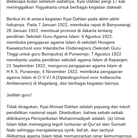
Beberapa bulan sebelum wafatnya, Kyai Dahlan pergi 17 kali
meninggalkan Yogyakarta untuk berbagai kegiatan dakwah.
Berikut ini di antara kegiatan Kyai Dahlan pada akhir-akhir
hidupnya. Pada 7 Januari 1922, membuka rapat di Banyuwangi;
28 Januari 1922, membuat promosi di Jakarta tentang
pendirian Sekolah Guru Agama Islam; 6 Agustus 1922,
membuka pengajaran agama Islam di sekolah Hoogere
Kweekschool voor Inlandsche Onderwijzers (Sekolah Guru
Tinggi untuk guru Bumiputra) di Purworejo; 7 Agustus 1922
membantu usaha pendirian sekolah agama Islam di Kepanjen;
21 September 1922, mengurus pengajaran agama Islam di
H.K.S. Purworejo; 4 November 1922, membuka pengajaran
agama Islam di O.S.V.I.A (Opleidingschool voor Indlansche
Ambtenaren) di Magelang; dan berbagai kegiatan lainnya.
Jadilah guru!
Tidak diragukan, Kyai Ahmad Dahlan adalah pejuang dan tokoh
pendidikan nasional sejati. Disebutkan, bahwa sebab-sebab
didirikannya Persyarikatan Muhammadiyah adalah: (a) Umat
Islam tidak memegang teguh tuntunan al-Qur'an dan Sunnah
Nabi sehingga merajalelanya syirik, bid’ah, dan tachyul.
Akibatnya agama Islam tidak memancarkan sinar kemurniannya