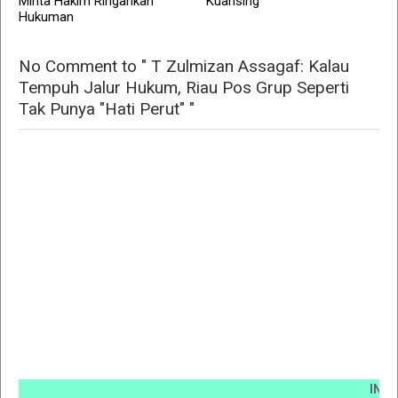
Minta Hakim Ringankan
Kuansing
Hukuman
No Comment to " T Zulmizan Assagaf: Kalau
Tempuh Jalur Hukum, Riau Pos Grup Seperti
Tak Punya "Hati Perut" "
INFO PEM