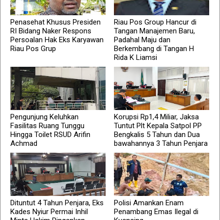
Penasehat Khusus Presiden
Riau Pos Group Hancur di
RI Bidang Naker Respons
Tangan Manajemen Baru,
Persoalan Hak Eks Karyawan
Padahal Maju dan
Riau Pos Grup
Berkembang di Tangan H
Rida K Liamsi
Pengunjung Keluhkan
Korupsi Rp1,4 Miliar, Jaksa
Fasilitas Ruang Tunggu
Tuntut Plt Kepala Satpol PP
Hingga Toilet RSUD Arifin
Bengkalis 5 Tahun dan Dua
Achmad
bawahannya 3 Tahun Penjara
Dituntut 4 Tahun Penjara, Eks
Polisi Amankan Enam
Kades Nyiur Permai Inhil
Penambang Emas Ilegal di