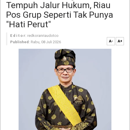
Tempuh Jalur Hukum, Riau
Pos Grup Seperti Tak Punya
"Hati Perut"
E d i t o r:
redkoranriaudotco
A-
A+
Published:
Rabu, 08 Juli 2026