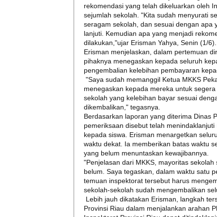
rekomendasi yang telah dikeluarkan oleh Ins
sejumlah sekolah. "Kita sudah menyurati s
seragam sekolah, dan sesuai dengan apa y
lanjuti. Kemudian apa yang menjadi rekome
dilakukan,"ujar Erisman Yahya, Senin (1/6).
Erisman menjelaskan, dalam pertemuan di
pihaknya menegaskan kepada seluruh kepal
pengembalian kelebihan pembayaran kepad
"Saya sudah memanggil Ketua MKKS Peka
menegaskan kepada mereka untuk segera 
sekolah yang kelebihan bayar sesuai denga
dikembalikan," tegasnya.
Berdasarkan laporan yang diterima Dinas P
pemeriksaan disebut telah menindaklanjut
kepada siswa. Erisman menargetkan selur
waktu dekat. Ia memberikan batas waktu sek
yang belum menuntaskan kewajibannya.
"Penjelasan dari MKKS, mayoritas sekolah
belum. Saya tegaskan, dalam waktu satu p
temuan inspektorat tersebut harus mengem
sekolah-sekolah sudah mengembalikan sel
Lebih jauh dikatakan Erisman, langkah t
Provinsi Riau dalam menjalankan arahan P