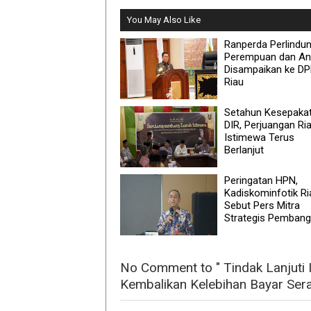
You May Also Like
Ranperda Perlindu
Perempuan dan An
Disampaikan ke D
Riau
Setahun Kesepaka
DIR, Perjuangan Ri
Istimewa Terus
Berlanjut
Peringatan HPN,
Kadiskominfotik Ri
Sebut Pers Mitra
Strategis Pemban
No Comment to " Tindak Lanjuti I
Kembalikan Kelebihan Bayar Ser