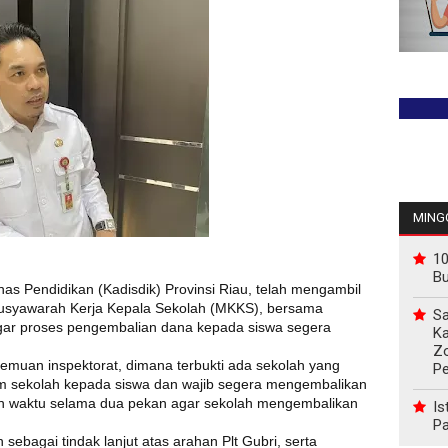
JAD
MINGG
10
B
nas Pendidikan (Kadisdik) Provinsi Riau, telah mengambil
usyawarah Kerja Kepala Sekolah (MKKS), bersama
Sa
gar proses pengembalian dana kepada siswa segera
Ka
Z
emuan inspektorat, dimana terbukti ada sekolah yang
P
 sekolah kepada siswa dan wajib segera mengembalikan
an waktu selama dua pekan agar sekolah mengembalikan
Is
Pa
ebagai tindak lanjut atas arahan Plt Gubri, serta