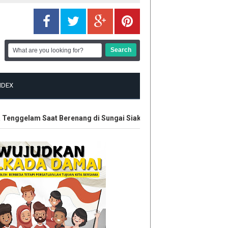
NDEX
nggelam Saat Berenang di Sungai Siak Ditemukan
Hak Eks Kar