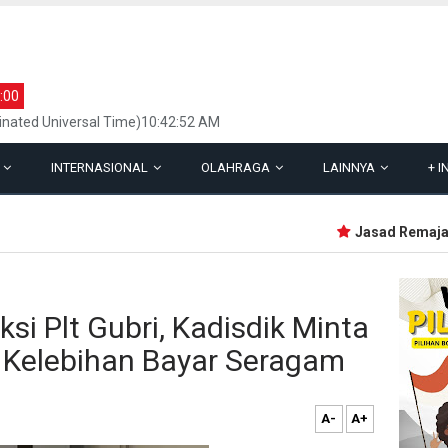
:00
inated Universal Time)10:42:52 AM
L
INTERNASIONAL
OLAHRAGA
LAINNYA
+
I
Jasad Remaja Te
ksi Plt Gubri, Kadisdik Minta
 Kelebihan Bayar Seragam
A-
A+