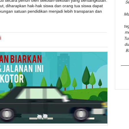
njuti secara penuh oleh sekolah-sekolah yang bersangkutan.
Se
, diharapkan hak-hak siswa dan orang tua siswa dapat
ngkungan satuan pendidikan menjadi lebih transparan dan
Ma
te
me
i
Tu
du
B