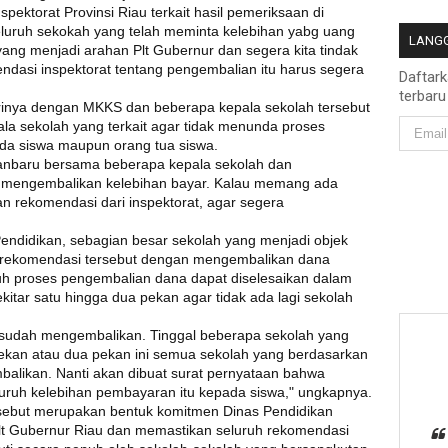
pektorat Provinsi Riau terkait hasil pemeriksaan di
eluruh sekokah yang telah meminta kelebihan yabg uang
LANGG
ang menjadi arahan Plt Gubernur dan segera kita tindak
ndasi inspektorat tentang pengembalian itu harus segera
Daftar
terbaru
rinya dengan MKKS dan beberapa kepala sekolah tersebut
a sekolah yang terkait agar tidak menunda proses
a siswa maupun orang tua siswa.
nbaru bersama beberapa kepala sekolah dan
mengembalikan kelebihan bayar. Kalau memang ada
n rekomendasi dari inspektorat, agar segera
endidikan, sebagian besar sekolah yang menjadi objek
i rekomendasi tersebut dengan mengembalikan dana
uh proses pengembalian dana dapat diselesaikan dalam
itar satu hingga dua pekan agar tidak ada lagi sekolah
 sudah mengembalikan. Tinggal beberapa sekolah yang
ekan atau dua pekan ini semua sekolah yang berdasarkan
balikan. Nanti akan dibuat surat pernyataan bahwa
uruh kelebihan pembayaran itu kepada siswa," ungkapnya.
ersebut merupakan bentuk komitmen Dinas Pendidikan
lt Gubernur Riau dan memastikan seluruh rekomendasi