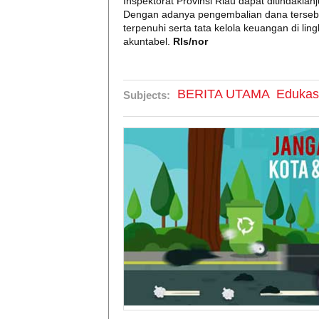
Inspektorat Provinsi Riau dapat ditindakla
Dengan adanya pengembalian dana tersebut
terpenuhi serta tata kelola keuangan di li
akuntabel.
Rls/nor
BERITA UTAMA
Edukas
Subjects: