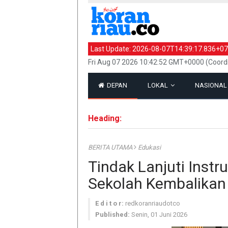
Last Update:
2026-08-07T14:39:17.836+07
Fri Aug 07 2026 10:42:52 GMT+0000 (Coord
DEPAN
LOKAL
NASIONA
Heading:
BERITA UTAMA
Edukasi
Tindak Lanjuti Instru
Sekolah Kembalikan
E d i t o r:
redkoranriaudotco
Published:
Senin, 01 Juni 2026