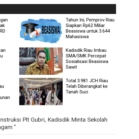
ngan
Tahun Ini, Pemprov Riau
ak
Siapkan Rp62 Miliar
PRD
Beasiswa untuk 3.644
Mahasiswa
tan
Kadisdik Riau Imbau
au
SMA/SMK Percepat
Sosialisasi Beasiswa
Sawit
Total 3.981 JCH Riau
au
Telah Diberangkat ke
Tanah Suci
gunan
nstruksi Plt Gubri, Kadisdik Minta Sekolah
agam "