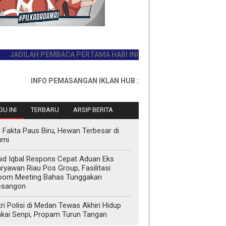
ILAH PEMBACA PERTAMA HARI INI
INFO PEMASANGAN IKLAN HUB : 0811767335
U INI
TERBARU
ARSIP BERITA
 Fakta Paus Biru, Hewan Terbesar di
umi
id Iqbal Respons Cepat Aduan Eks
ryawan Riau Pos Group, Fasilitasi
oom Meeting Bahas Tunggakan
esangon
tri Polisi di Medan Tewas Akhiri Hidup
kai Senpi, Propam Turun Tangan