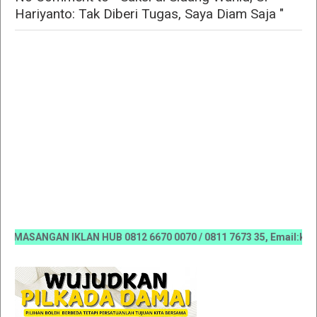
Hariyanto: Tak Diberi Tugas, Saya Diam Saja "
SANGAN IKLAN HUB 0812 6670 0070 / 0811 7673 35, Email:koranri