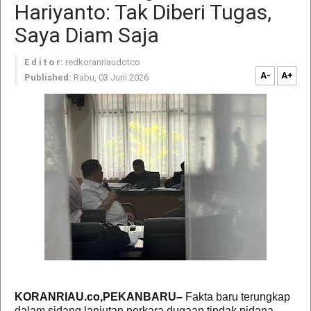
Hariyanto: Tak Diberi Tugas,
Saya Diam Saja
E d i t o r:
redkoranriaudotco
A-
A+
Published:
Rabu, 03 Juni 2026
KORANRIAU.co,PEKANBARU–
Fakta baru terungkap
dalam sidang lanjutan perkara dugaan tindak pidana