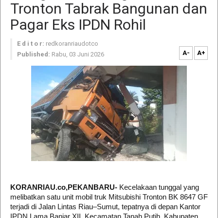
Tronton Tabrak Bangunan dan
Pagar Eks IPDN Rohil
E d i t o r:
redkoranriaudotco
A-
A+
Published:
Rabu, 03 Juni 2026
KORANRIAU.co,PEKANBARU-
Kecelakaan tunggal yang
melibatkan satu unit mobil truk Mitsubishi Tronton BK 8647 GF
terjadi di Jalan Lintas Riau–Sumut, tepatnya di depan Kantor
IPDN Lama Banjar XII, Kecamatan Tanah Putih, Kabupaten