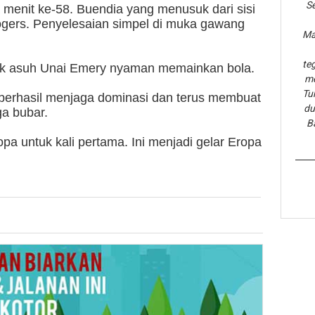
Se
a menit ke-58. Buendia yang menusuk dari sisi
gers. Penyelesaian simpel di muka gawang
Ma
te
ak asuh Unai Emery nyaman memainkan bola.
me
Tu
 berhasil menjaga dominasi dan terus membuat
du
ga bubar.
B
opa untuk kali pertama. Ini menjadi gelar Eropa