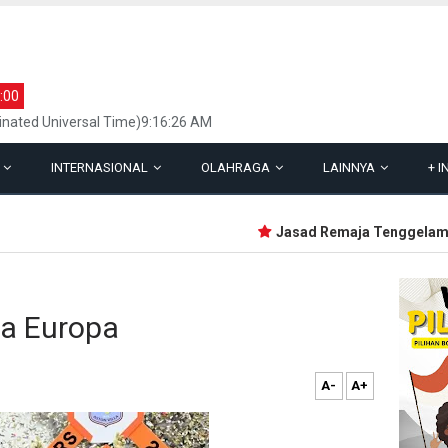
:00
inated Universal Time)9:16:26 AM
L
INTERNASIONAL
OLAHRAGA
LAINNYA
+
I
Jasad Remaja Tenggelam Saa
ga Europa
A-
A+