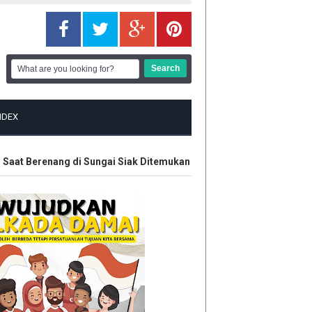
NDEX
t Berenang di Sungai Siak Ditemukan
Hak Eks Karyawan Riau 