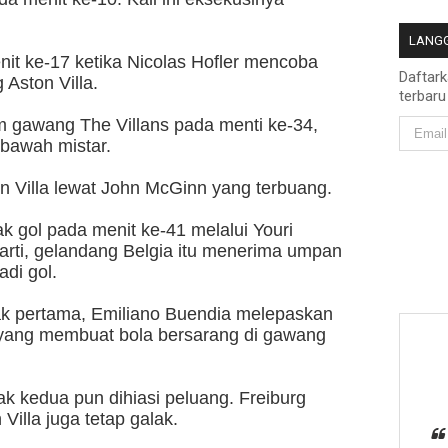
LANGG
nit ke-17 ketika Nicolas Hofler mencoba
Daftar
Aston Villa.
terbaru
gawang The Villans pada menti ke-34,
 bawah mistar.
n Villa lewat John McGinn yang terbuang.
ak gol pada menit ke-41 melalui Youri
rti, gelandang Belgia itu menerima umpan
di gol.
bak pertama, Emiliano Buendia melepaskan
i yang membuat bola bersarang di gawang
k kedua pun dihiasi peluang. Freiburg
illa juga tetap galak.