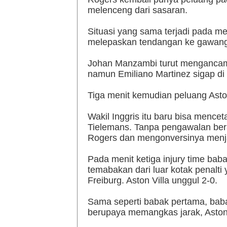
melenceng dari sasaran.
Situasi yang sama terjadi pada me
melepaskan tendangan ke gawang 
Johan Manzambi turut mengancam 
namun Emiliano Martinez sigap di
Tiga menit kemudian peluang Asto
Wakil Inggris itu baru bisa mencet
Tielemans. Tanpa pengawalan bera
Rogers dan mengonversinya menja
Pada menit ketiga injury time ba
temabakan dari luar kotak penalt
Freiburg. Aston Villa unggul 2-0.
Sama seperti babak pertama, baba
berupaya memangkas jarak, Aston V