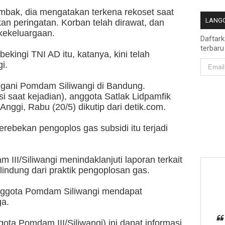
mbak, dia mengatakan terkena rekoset saat
LANGG
 peringatan. Korban telah dirawat, dan
 kekeluargaan.
Daftar
terbaru
kingi TNI AD itu, katanya, kini telah
i.
angani Pomdam Siliwangi di Bandung.
i saat kejadian), anggota Satlak Lidpamfik
Anggi, Rabu (20/5) dikutip dari detik.com.
rebekan pengoplos gas subsidi itu terjadi
III/Siliwangi menindaklanjuti laporan terkait
ndung dari praktik pengoplosan gas.
anggota Pomdam Siliwangi mendapat
ga.
gota Pomdam III/Siliwangi) ini dapat informasi