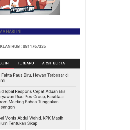
 INI
B : 0811767335
U INI
TERBARU
ARSIP BERITA
 Fakta Paus Biru, Hewan Terbesar di
umi
id Iqbal Respons Cepat Aduan Eks
ryawan Riau Pos Group, Fasilitasi
oom Meeting Bahas Tunggakan
esangon
al Vonis Abdul Wahid, KPK Masih
lum Tentukan Sikap