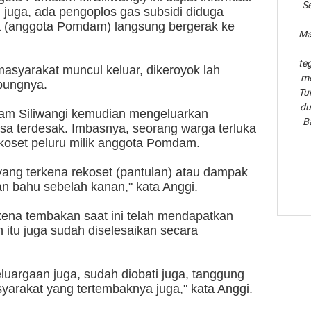
Se
n juga, ada pengoplos gas subsidi diduga
a (anggota Pomdam) langsung bergerak ke
Ma
te
 masyarakat muncul keluar, dikeroyok lah
me
bungnya.
Tu
du
m Siliwangi kemudian mengeluarkan
B
a terdesak. Imbasnya, seorang warga terluka
ekoset peluru milik anggota Pomdam.
yang terkena rekoset (pantulan) atau dampak
an bahu sebelah kanan," kata Anggi.
kena tembakan saat ini telah mendapatkan
n itu juga sudah diselesaikan secara
luargaan juga, sudah diobati juga, tanggung
yarakat yang tertembaknya juga," kata Anggi.