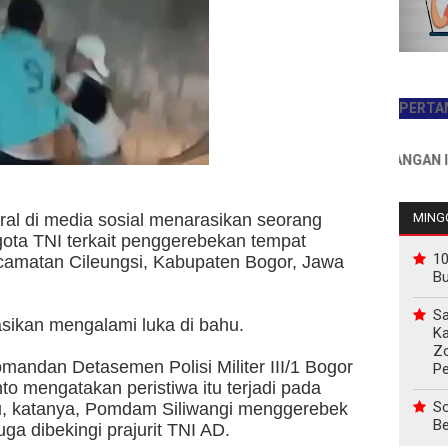
JADILAH PEMBACA PERTAMA HARI
INFO PEMASANGAN IKLAN HU
ral di media sosial menarasikan seorang
MINGG
ota TNI terkait penggerebekan tempat
10
ecamatan Cileungsi, Kabupaten Bogor, Jawa
B
Sa
rasikan mengalami luka di bahu.
Ka
Z
omandan Detasemen Polisi Militer III/1 Bogor
P
o mengatakan peristiwa itu terjadi pada
So
a itu, katanya, Pomdam Siliwangi menggerebek
Be
ga dibekingi prajurit TNI AD.