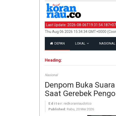
Last Update:
2026-08-06T19:31:54.187+07
Thu Aug 06 2026 15:34:34 GMT+0000 (Coor
DEPAN
LOKAL
NASIONA
Heading:
Nasional
Denpom Buka Suara
Saat Gerebek Pengo
E d i t o r:
redkoranriaudotco
Published:
Rabu, 20 Mei 2026