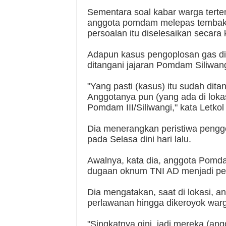
Sementara soal kabar warga terte
anggota pomdam melepas tembakan
persoalan itu diselesaikan secara
Adapun kasus pengoplosan gas dibe
ditangani jajaran Pomdam Siliwang
"Yang pasti (kasus) itu sudah dit
Anggotanya pun (yang ada di lokas
Pomdam III/Siliwangi," kata Letkol 
Dia menerangkan peristiwa pengge
pada Selasa dini hari lalu.
Awalnya, kata dia, anggota Pomdam 
dugaan oknum TNI AD menjadi peli
Dia mengatakan, saat di lokasi, 
perlawanan hingga dikeroyok war
"Singkatnya gini, jadi mereka (ang