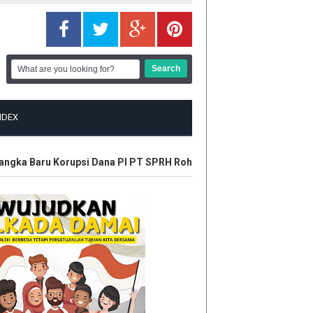
NDEX
gka Baru Korupsi Dana PI PT SPRH Rohil
Plt Gubri Resmikan Ka