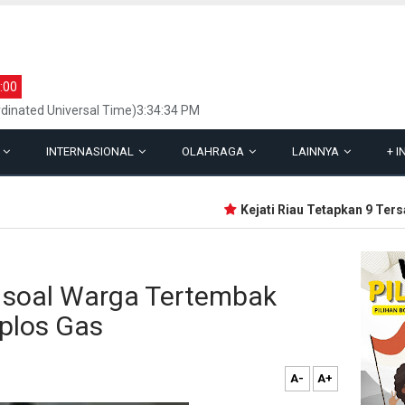
:00
dinated Universal Time)3:34:34 PM
L
INTERNASIONAL
OLAHRAGA
LAINNYA
+
I
Kejati Riau Tetapkan 9 Tersan
 soal Warga Tertembak
plos Gas
A-
A+