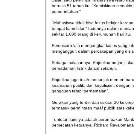
Salah satu pemimpin mahasiswa tetap hadi
berusia 51 tahun itu: "Kemiskinan semakin 
pemerintahan."
"Mahasiswa tidak bisa fokus belajar karena
tempat kami tidur," tuduhnya dalam omela
sekitar 1.000 orang di kerumunan hari itu.
Pembicara lain mengangkat kasus yang lebi
menganggur, dalam percakapan yang disiark
Sebagai balasannya, Rajoelina berjanji aka
pemadaman listrik dalam setahun.
Rajoelina juga telah menunjuk menteri baru 
keamanan publik, dan kepolisian, dengan
gangguan tetapi perdamaian".
Gerakan yang terdiri dari sekitar 20 kelomp
termasuk permintaan maaf publik atas kek
Tuntutan lainnya adalah perombakan Mahk
pemecatan ketuanya, Richard Ravalomanana