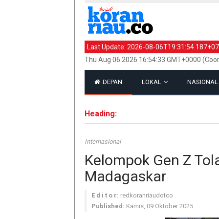
Last Update:
2026-08-06T19:31:54.187+07
Thu Aug 06 2026 16:54:33 GMT+0000 (Coor
DEPAN
LOKAL
NASIONA
Heading:
Internasional
Kelompok Gen Z Tola
Madagaskar
E d i t o r:
redkoranriaudotco
Published:
Kamis, 09 Oktober 2025