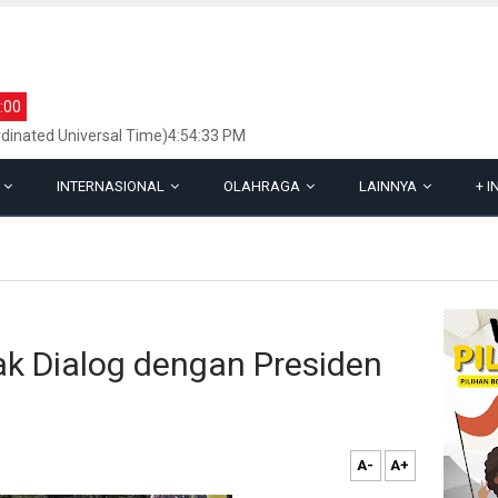
:00
dinated Universal Time)4:54:33 PM
L
INTERNASIONAL
OLAHRAGA
LAINNYA
+
I
k Dialog dengan Presiden
A-
A+