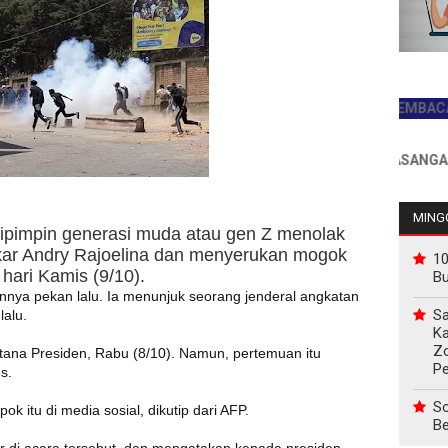
JADILAH PEMBACA PERTA
INFO PEMASANGAN IKLAN
MINGG
pimpin generasi muda atau gen Z menolak
kar Andry Rajoelina dan menyerukan mogok
10
hari Kamis (9/10).
B
nya pekan lalu. Ia menunjuk seorang jenderal angkatan
Sa
lalu.
Ka
Z
tana Presiden, Rabu (8/10). Namun, pertemuan itu
P
s.
So
ok itu di media sosial, dikutip dari AFP.
Be