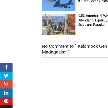
di Laut China Selat
KJRI Istanbul: 9 W
Ditendang, Dipukul,
Disetrum Pasukan I
No Comment to " Kelompok Gen 
Madagaskar "