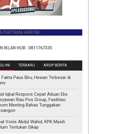
MA HARI INI
 HUB : 0811767335
U INI
TERBARU
ARSIP BERITA
 Fakta Paus Biru, Hewan Terbesar di
umi
id Iqbal Respons Cepat Aduan Eks
ryawan Riau Pos Group, Fasilitasi
oom Meeting Bahas Tunggakan
esangon
al Vonis Abdul Wahid, KPK Masih
lum Tentukan Sikap