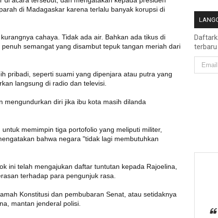
r di acara tersebut, dan mengatakan kepada presiden
parah di Madagaskar karena terlalu banyak korupsi di
LANGG
 kurangnya cahaya. Tidak ada air. Bahkan ada tikus di
Daftar
n penuh semangat yang disambut tepuk tangan meriah dari
terbaru
h pribadi, seperti suami yang dipenjara atau putra yang
an langsung di radio dan televisi.
n mengundurkan diri jika ibu kota masih dilanda
untuk memimpin tiga portofolio yang meliputi militer,
 mengatakan bahwa negara "tidak lagi membutuhkan
ok ini telah mengajukan daftar tuntutan kepada Rajoelina,
erasan terhadap para pengunjuk rasa.
amah Konstitusi dan pembubaran Senat, atau setidaknya
, mantan jenderal polisi.