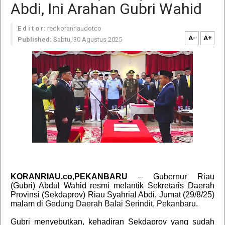
Abdi, Ini Arahan Gubri Wahid
E d i t o r:
redkoranriaudotco
A-
A+
Published:
Sabtu, 30 Agustus 2025
KORANRIAU.co,PEKANBARU
– Gubernur Riau
(Gubri) Abdul Wahid resmi melantik Sekretaris Daerah
Provinsi (Sekdaprov) Riau Syahrial Abdi, Jumat (29/8/25)
malam
di Gedung Daerah Balai Serindit, Pekanbaru.
Gubri menyebutkan, kehadiran Sekdaprov yang sudah