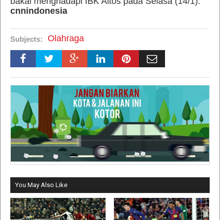
bakal menghadapi IBK Altos pada Selasa (14/1).
cnnindonesia
Olahraga
Subjects:
You May Also Like