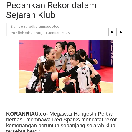
Pecahkan Rekor dalam
Sejarah Klub
E d i t o r:
redkoranriaudotco
A-
A+
Published:
Sabtu, 11 Januari 2025
KORANRIAU.co-
Megawati Hangestri Pertiwi
berhasil membawa Red Sparks mencatat rekor
kemenangan beruntun sepanjang sejarah klub
tersebut berdiri.