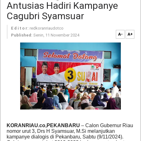
Antusias Hadiri Kampanye
Cagubri Syamsuar
E d i t o r:
redkoranriaudotco
A-
A+
Published:
Senin, 11 November 2024
KORANRIAU.co,PEKANBARU
– Calon Gubernur Riau
nomor urut 3, Drs H Syamsuar, M.Si melanjutkan
kampanye dialogis di Pekanbaru, Sabtu (9/11/2024).