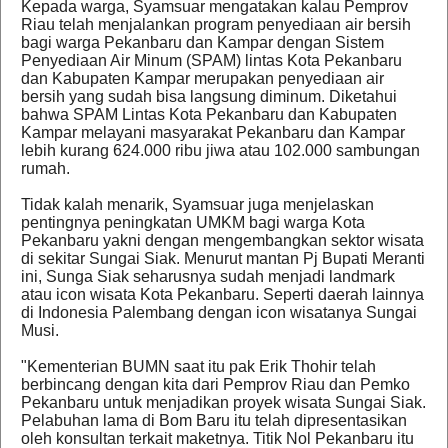
Kepada warga, Syamsuar mengatakan kalau Pemprov
Riau telah menjalankan program penyediaan air bersih
bagi warga Pekanbaru dan Kampar dengan Sistem
Penyediaan Air Minum (SPAM) lintas Kota Pekanbaru
dan Kabupaten Kampar merupakan penyediaan air
bersih yang sudah bisa langsung diminum. Diketahui
bahwa SPAM Lintas Kota Pekanbaru dan Kabupaten
Kampar melayani masyarakat Pekanbaru dan Kampar
lebih kurang 624.000 ribu jiwa atau 102.000 sambungan
rumah.
Tidak kalah menarik, Syamsuar juga menjelaskan
pentingnya peningkatan UMKM bagi warga Kota
Pekanbaru yakni dengan mengembangkan sektor wisata
di sekitar Sungai Siak. Menurut mantan Pj Bupati Meranti
ini, Sunga Siak seharusnya sudah menjadi landmark
atau icon wisata Kota Pekanbaru. Seperti daerah lainnya
di Indonesia Palembang dengan icon wisatanya Sungai
Musi.
"Kementerian BUMN saat itu pak Erik Thohir telah
berbincang dengan kita dari Pemprov Riau dan Pemko
Pekanbaru untuk menjadikan proyek wisata Sungai Siak.
Pelabuhan lama di Bom Baru itu telah dipresentasikan
oleh konsultan terkait maketnya. Titik Nol Pekanbaru itu