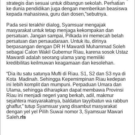
strategis dan sesuai untuk dibangun sekolah. Perhatian
ke dunia pendidikan juga dengan memberikan beasiswa
kepada mahasiswa, guru dan dosen,”sebutnya.
Pada sesi terakhir dialog, Syamsuar mengajak
masyarakat untuk tetap menjaga kekompakan dan
persatuan. Jangan sampai, Pilkada ini memecah belah
persatuan dan persaudaraan. Untuk itu, dirinya
berpasangan dengan DR H Mawardi Muhammad Soleh
sebagai Calon Wakil Gubernur Riau, karena sosok Ustaz
Mawardi adalah seorang ulama yang memiliki
kredibilitas keilmuwan keagamaan dan kesolehan.
“Dia itu satu satunya Mufti di Riau. S1, S2 dan S3 nya di
Kota Madinah. Sehingga Kepemimpinan Riau kedepan
ini lebih komplit dan mumpuni. Perpaduan Umara dan
Ulama, sehingga diharapkan dapat membawa Provinsi
Riau ini menjadi negeri yang berkah, adil, makmur
sejahtera masyarakatnya, baldatun tayyibatun wa rabbun
ghaffur,” tutup Syamsuar yang disambut masyarakat
dengan yel yel Pilih Suwai nomor 3, Syamsuar Mawari
Saleh.
rls