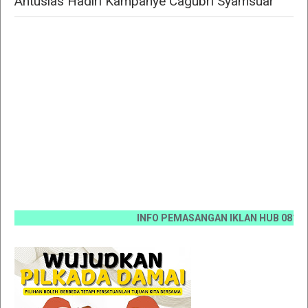
Antusias Hadiri Kampanye Cagubri Syamsuar "
INFO PEMASANGAN IKLAN HUB 0812 6670 00