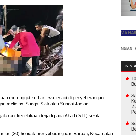
JADILAH PEMBACA PERTAMA HARI INI
INFO PEMASANGAN IKLAN H
MINGG
10
B
Sa
aan merenggut korban jiwa terjadi di penyeberangan
Ka
 melintasi Sungai Siak atau Sungai Jantan.
Z
P
akan, kecelakaan terjadi pada Ahad (3/11) sekitar
So
Be
anturi (30) hendak menyeberang dari Barbari, Kecamatan