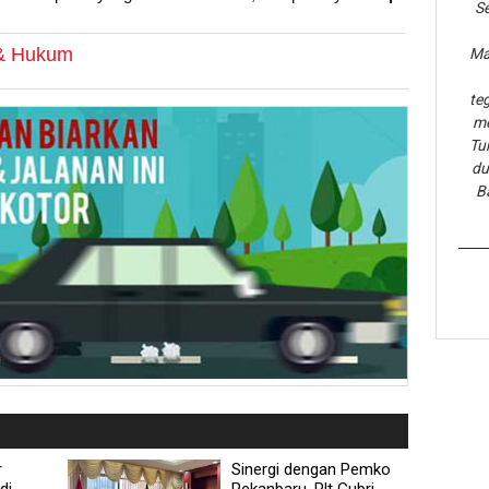
Se
 & Hukum
Ma
te
me
Tu
du
B
r
Sinergi dengan Pemko
di
Pekanbaru, Plt Gubri