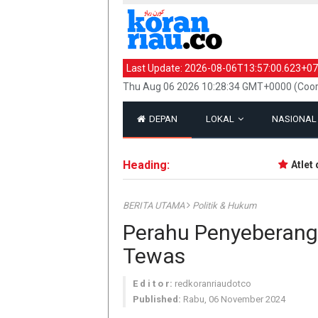
Last Update:
2026-08-06T13:57:00.623+07
Thu Aug 06 2026 10:28:34 GMT+0000 (Coor
DEPAN
LOKAL
NASIONA
Heading:
Atlet da
BERITA UTAMA
Politik & Hukum
Perahu Penyeberanga
Tewas
E d i t o r:
redkoranriaudotco
Published:
Rabu, 06 November 2024