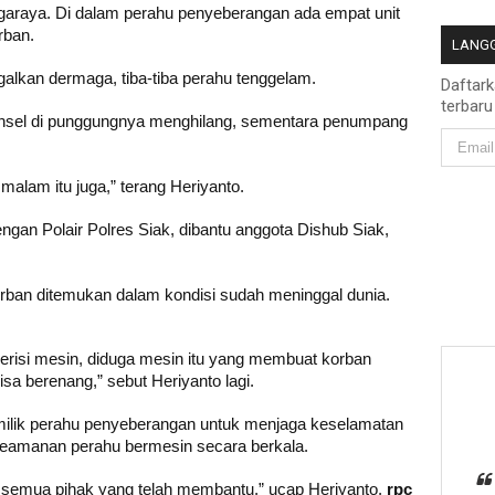
araya. Di dalam perahu penyeberangan ada empat unit
rban.
LANGG
alkan dermaga, tiba-tiba perahu tenggelam.
Daftar
terbaru
ansel di punggungnya menghilang, sementara penumpang
alam itu juga,” terang Heriyanto.
ngan Polair Polres Siak, dibantu anggota Dishub Siak,
ban ditemukan dalam kondisi sudah meninggal dunia.
 berisi mesin, diduga mesin itu yang membuat korban
sa berenang,” sebut Heriyanto lagi.
milik perahu penyeberangan untuk menjaga keselamatan
eamanan perahu bermesin secara berkala.
semua pihak yang telah membantu,” ucap Heriyanto.
rpc