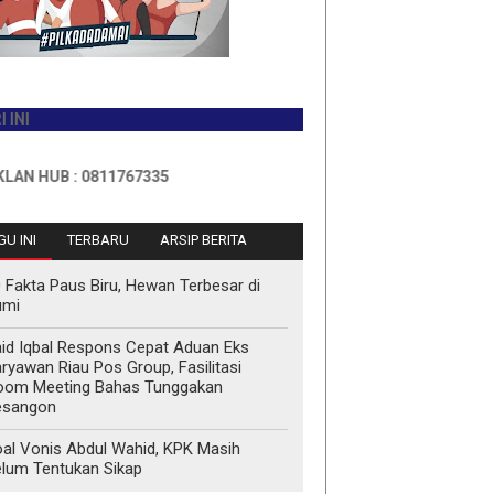
UB : 0811767335
U INI
TERBARU
ARSIP BERITA
 Fakta Paus Biru, Hewan Terbesar di
umi
id Iqbal Respons Cepat Aduan Eks
ryawan Riau Pos Group, Fasilitasi
oom Meeting Bahas Tunggakan
esangon
al Vonis Abdul Wahid, KPK Masih
lum Tentukan Sikap