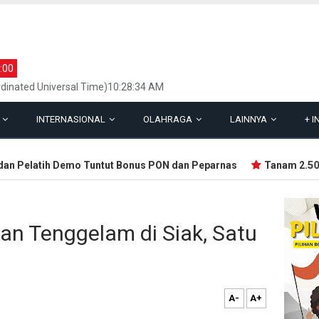
:00
dinated Universal Time)10:28:34 AM
L
INTERNASIONAL
OLAHRAGA
LAINNYA
+
I
n Pelatih Demo Tuntut Bonus PON dan Peparnas
Tanam 2.500 B
n Tenggelam di Siak, Satu
A-
A+