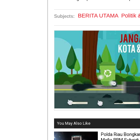
BERITA UTAMA
Politik
Subjects:
You May Also Like
Polda Riau Bongka
Mafia BBM Subsidi 