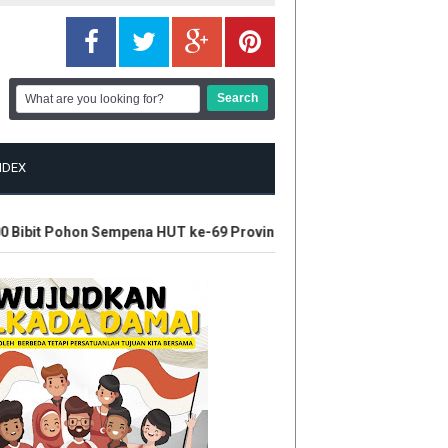
NDEX
ibit Pohon Sempena HUT ke-69 Provinsi Riau
Beruang Serang P