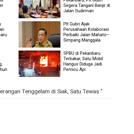
er
Segera Tangani Banjir di
Jalan Sudirman
u
Plt Gubri Ajak
ban
Perusahaan Kolaborasi
baru
Perbaiki Jalan Mahato–
Simpang Manggala
SPBU di Pekanbaru
Terbakar, Satu Mobil
g,
Hangus Diduga Jadi
ahun
Pemicu Api
rangan Tenggelam di Siak, Satu Tewas "