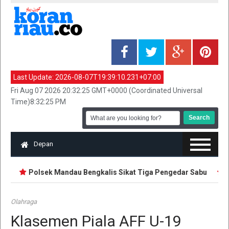
Last Update:
2026-08-07T19:39:10.231+07:00
Fri Aug 07 2026 20:32:25 GMT+0000 (Coordinated Universal
Time)8:32:25 PM
Depan
g
Polsek Mandau Bengkalis Sikat Tiga Pengedar Sabu
Ja
Olahraga
Klasemen Piala AFF U-19