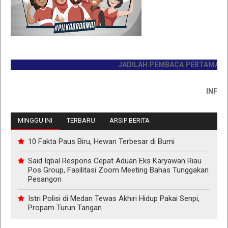
JADILAH PEMBACA PERTAMA HARI IN
INFO PEMA
MINGGU INI
TERBARU
ARSIP BERITA
10 Fakta Paus Biru, Hewan Terbesar di Bumi
Said Iqbal Respons Cepat Aduan Eks Karyawan Riau
Pos Group, Fasilitasi Zoom Meeting Bahas Tunggakan
Pesangon
Istri Polisi di Medan Tewas Akhiri Hidup Pakai Senpi,
Propam Turun Tangan