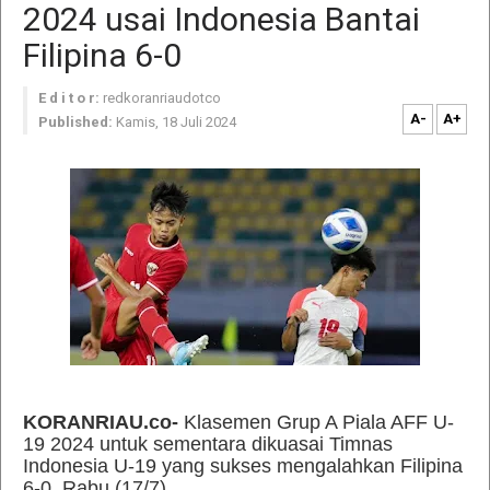
2024 usai Indonesia Bantai
Filipina 6-0
E d i t o r:
redkoranriaudotco
A-
A+
Published:
Kamis, 18 Juli 2024
KORANRIAU.co-
Klasemen Grup A Piala AFF U-
19 2024 untuk sementara dikuasai Timnas
Indonesia U-19 yang sukses mengalahkan Filipina
6-0, Rabu (17/7).