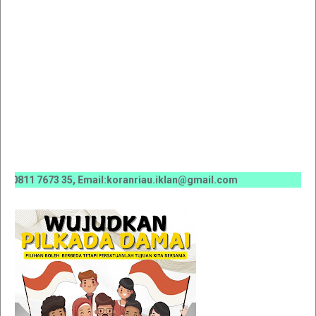
1 7673 35, Email:koranriau.iklan@gmail.com