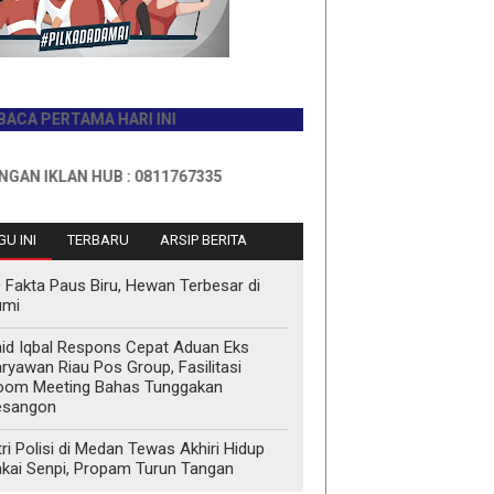
ERTAMA HARI INI
KLAN HUB : 0811767335
U INI
TERBARU
ARSIP BERITA
 Fakta Paus Biru, Hewan Terbesar di
umi
id Iqbal Respons Cepat Aduan Eks
ryawan Riau Pos Group, Fasilitasi
oom Meeting Bahas Tunggakan
esangon
tri Polisi di Medan Tewas Akhiri Hidup
kai Senpi, Propam Turun Tangan