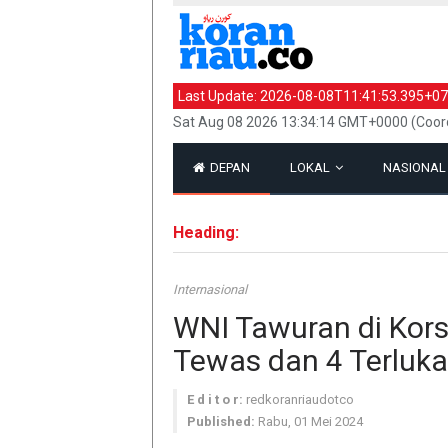
Last Update:
2026-08-08T11:41:53.395+07
Sat Aug 08 2026 13:34:14 GMT+0000 (Coord
DEPAN
LOKAL
NASIONA
Heading:
Internasional
WNI Tawuran di Kors
Tewas dan 4 Terluka
E d i t o r:
redkoranriaudotco
Published:
Rabu, 01 Mei 2024