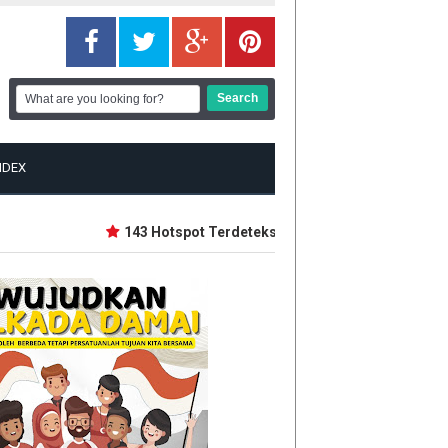
NDEX
143 Hotspot Terdeteksi di Riau, Rohil Terbanyak