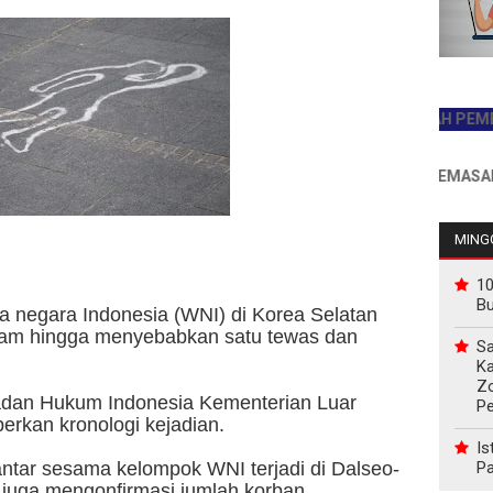
JADILAH PEMBACA P
INFO PEMASANGAN I
MINGG
10
B
negara Indonesia (WNI) di Korea Selatan
tam hingga menyebabkan satu tewas dan
Sa
Ka
Z
adan Hukum Indonesia Kementerian Luar
P
rkan kronologi kejadian.
Is
Pa
ntar sesama kelompok WNI terjadi di Dalseo-
 juga mengonfirmasi jumlah korban.