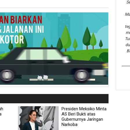
Se
Ma
te
me
Tu
du
B
uh
Presiden Meksiko Minta
a
AS Beri Bukti atas
Gubernurnya Jaringan
Narkoba