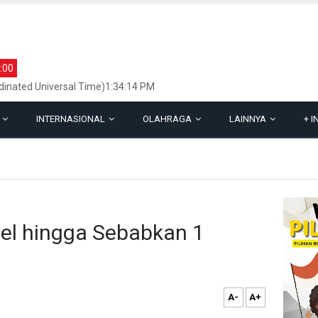
:00
inated Universal Time)1:34:14 PM
L
INTERNASIONAL
OLAHRAGA
LAINNYA
+
I
el hingga Sebabkan 1
A-
A+