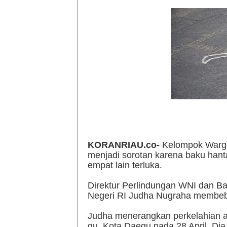
KORANRIAU.co-
Kelompok Warga 
menjadi sorotan karena baku han
empat lain terluka.
Direktur Perlindungan WNI dan B
Negeri RI Judha Nugraha membebe
Judha menerangkan perkelahian a
gu, Kota Daegu pada 28 April. Dia