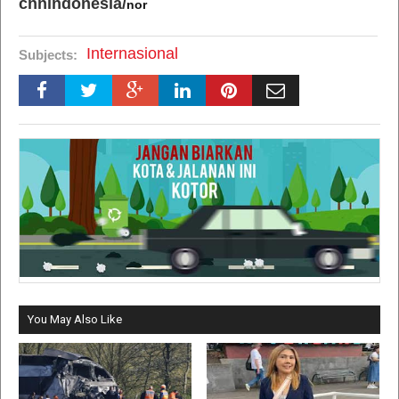
cnnindonesia/
nor
Internasional
Subjects:
You May Also Like