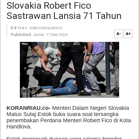
Slovakia Robert Fico
Sastrawan Lansia 71 Tahun
E d i t o r:
redkoranriaudotco
A-
A+
Published:
Jumat, 17 Mei 2024
KORANRIAU.co-
Menteri Dalam Negeri Slovakia
Matus Sutaj Estok buka suara soal tersangka
penembakan Perdana Menteri Robert Fico di Kota
Handlova.