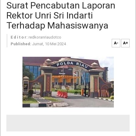
Surat Pencabutan Laporan
Rektor Unri Sri Indarti
Terhadap Mahasiswanya
E d i t o r:
redkoranriaudotco
A-
A+
Published:
Jumat, 10 Mei 2024