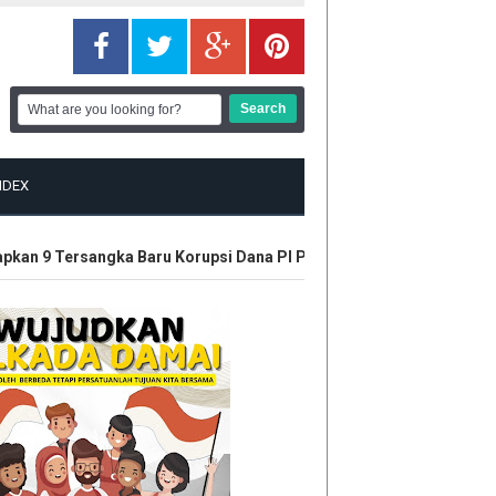
NDEX
kan 9 Tersangka Baru Korupsi Dana PI PT SPRH Rohil
Plt Gubri