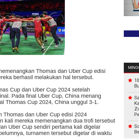
JADIL
MINGG
 memenangkan Thomas dan Uber Cup edisi
ereka berhasil melakukan hal tersebut.
10
B
as Cup dan Uber Cup 2024 setelah
inal. Pada final Uber Cup, China menang
Sa
nal Thomas Cup 2024, China unggul 3-1.
Ka
Z
 Thomas dan Uber Cup edisi 2024
P
n kali mereka memenangkan dua trofi tersebut
So
 Uber Cup sendiri pertama kali digelar
Be
lumnya, turnamen tersebut digelar di waktu