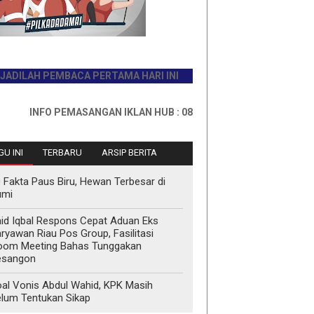
AH PEMBACA PERTAMA HARI INI
INFO PEMASANGAN IKLAN HUB : 0811767335
U INI
TERBARU
ARSIP BERITA
 Fakta Paus Biru, Hewan Terbesar di
umi
id Iqbal Respons Cepat Aduan Eks
ryawan Riau Pos Group, Fasilitasi
oom Meeting Bahas Tunggakan
esangon
al Vonis Abdul Wahid, KPK Masih
lum Tentukan Sikap