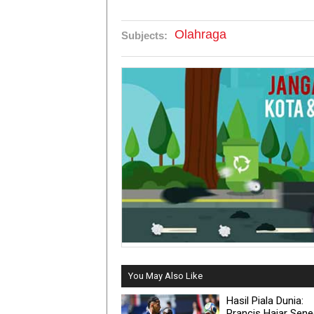
Olahraga
Subjects:
You May Also Like
Hasil Piala Dunia:
Prancis Hajar Sene