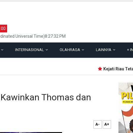
:00
dinated Universal Time)8:27:32 PM
L
INTERNASIONAL
OLAHRAGA
LAINNYA
+
I
Kejati Riau Tetap
li Kawinkan Thomas dan
A-
A+