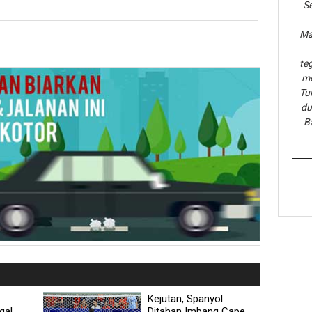
Se
Ma
te
me
Tu
du
B
Kejutan, Spanyol
gal
Ditahan Imbang Cape