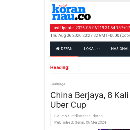
Last Update:
2026-08-06T19:31:54.187+07
Thu Aug 06 2026 20:27:32 GMT+0000 (Coor
DEPAN
LOKAL
NASIONA
Heading:
Olahraga
China Berjaya, 8 Ka
Uber Cup
E d i t o r:
redkoranriaudotco
Published:
Senin, 06 Mei 2024