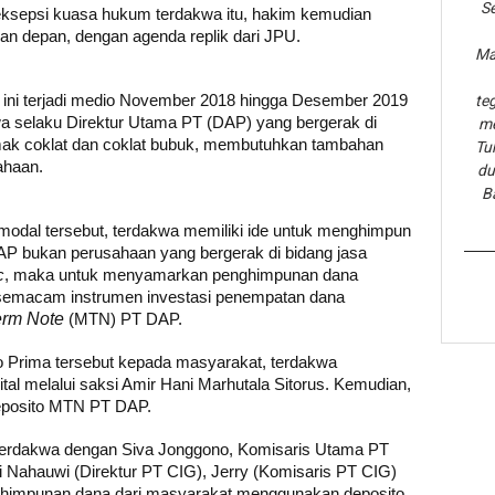
Se
ksepsi kuasa hukum terdakwa itu, hakim kemudian
an depan, dengan agenda replik dari JPU.
Ma
l ini terjadi medio November 2018 hingga Desember 2019
te
wa selaku Direktur Utama PT (DAP) yang bergerak di
me
 lemak coklat dan coklat bubuk, membutuhkan tambahan
Tu
ahaan.
du
B
dal tersebut, terdakwa memiliki ide untuk menghimpun
AP bukan perusahaan yang bergerak di bidang jasa
c
, maka untuk menyamarkan penghimpunan dana
semacam instrumen investasi penempatan dana
rm Note
(MTN) PT DAP.
Prima tersebut kepada masyarakat, terdakwa
l melalui saksi Amir Hani Marhutala Sitorus. Kemudian,
eposito MTN PT DAP.
terdakwa dengan Siva Jonggono, Komisaris Utama PT
i Nahauwi (Direktur PT CIG), Jerry (Komisaris PT CIG)
ghimpunan dana dari masyarakat menggunakan deposito