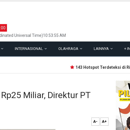
:00
dinated Universal Time)10:53:55 AM
L
INTERNASIONAL
OLAHRAGA
LAINNYA
+
I
143 Hotspot Terdeteksi di Riau, 
p25 Miliar, Direktur PT
A-
A+