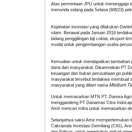
Atas permintaan JPU untuk menanggapi e
menunda sidang pada Selasa (8/8/23) pek
Kejahatan investasi yang dilakukan Danie
silam. Berawal pada Januari 2018 terdak
bidang penggilingan biji coklat, eksport
modal untuk pengembangan usaha perus
Kemudian untuk mendapatkan tambahan mo
dana dari masyarakat. Dikarenakan PT D
keuangan dan bukan perusahaan
go publi
masyarakat tersebut terdakwa membuat 
masyarakat yang diberi nama
Medium Te
Untuk memasarkan MTN PT. Danora Agro 
menggandeng PT Danamas Citra Indocapita
Amir mencari mitra untuk memasarkan d
Selanjutnya saksi Amir mempertemukan 
Cakrawala Investasi Gemilang (CIG), Arw
dan Edison, untuk membahas terkait pen