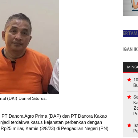
JADILAH PEMBACA PERTAMA HARI INI
INFO PEMASANGAN IKLAN HUB : 
MINGG
10
B
Sa
al (DKI) Daniel Sitorus.
Ka
Z
P
ur PT Danora Agro Prima (DAP) dan
PT Danora Kakao
menjadi terdakwa kasus kejahatan perbankan dengan
Is
25 miliar, Kamis (3/8/23) di Pengadilan Negeri (PN)
Pa