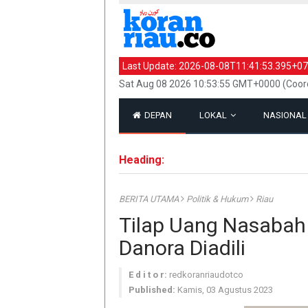
Last Update:
2026-08-08T11:41:53.395+07
Sat Aug 08 2026 10:53:55 GMT+0000 (Coor
DEPAN
LOKAL
NASIONA
Heading:
BERITA UTAMA
Politik & Hukum
Riau
Tilap Uang Nasabah R
Danora Diadili
E d i t o r:
redkoranriaudotco
Published:
Kamis, 03 Agustus 2023