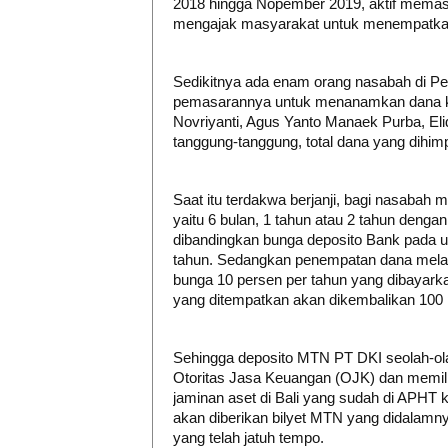
2018 hingga Nopember 2019, aktif mema
mengajak masyarakat untuk menempatka
Sedikitnya ada enam orang nasabah di Pek
pemasarannya untuk menanamkan dana ke 
Novriyanti, Agus Yanto Manaek Purba, Eli
tanggung-tanggung, total dana yang dihim
Saat itu terdakwa berjanji, bagi nasabah
yaitu 6 bulan, 1 tahun atau 2 tahun dengan 
dibandingkan bunga deposito Bank pada u
tahun. Sedangkan penempatan dana mela
bunga 10 persen per tahun yang dibayarka
yang ditempatkan akan dikembalikan 100 
Sehingga deposito MTN PT DKI seolah-olah 
Otoritas Jasa Keuangan (OJK) dan memiliki
jaminan aset di Bali yang sudah di APHT
akan diberikan bilyet MTN yang didalamn
yang telah jatuh tempo.