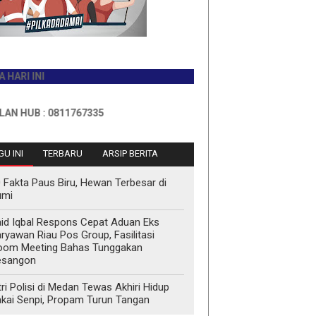
0811767335
U INI
TERBARU
ARSIP BERITA
 Fakta Paus Biru, Hewan Terbesar di
umi
id Iqbal Respons Cepat Aduan Eks
ryawan Riau Pos Group, Fasilitasi
oom Meeting Bahas Tunggakan
esangon
tri Polisi di Medan Tewas Akhiri Hidup
kai Senpi, Propam Turun Tangan