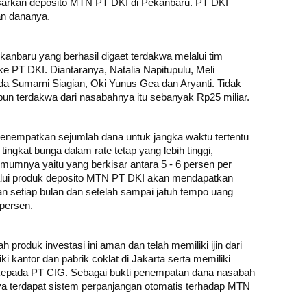
sarkan deposito MTN PT DKI di Pekanbaru. PT DKI
n dananya.
anbaru yang berhasil digaet terdakwa melalui tim
PT DKI. Diantaranya, Natalia Napitupulu, Meli
da Sumarni Siagian, Oki Yunus Gea dan Aryanti. Tidak
pun terdakwa dari nasabahnya itu sebanyak Rp25 miliar.
 menempatkan sejumlah dana untuk jangka waktu tertentu
tingkat bunga dalam rate tetap yang lebih tinggi,
mumnya yaitu yang berkisar antara 5 - 6 persen per
lui produk deposito MTN PT DKI akan mendapatkan
n setiap bulan dan setelah sampai jatuh tempo uang
persen.
produk investasi ini aman dan telah memiliki ijin dari
 kantor dan pabrik coklat di Jakarta serta memiliki
 kepada PT CIG. Sebagai bukti penempatan dana nasabah
ya terdapat sistem perpanjangan otomatis terhadap MTN