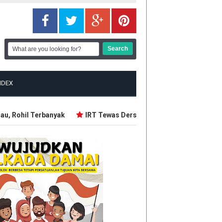
NDEX
Rohil Terbanyak
IRT Tewas Dersimbah Darah, Ditebas Mantan 