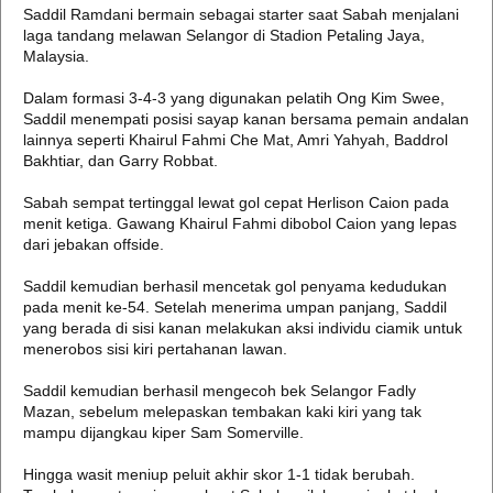
Saddil Ramdani bermain sebagai starter saat Sabah menjalani
laga tandang melawan Selangor di Stadion Petaling Jaya,
Malaysia.
Dalam formasi 3-4-3 yang digunakan pelatih Ong Kim Swee,
Saddil menempati posisi sayap kanan bersama pemain andalan
lainnya seperti Khairul Fahmi Che Mat, Amri Yahyah, Baddrol
Bakhtiar, dan Garry Robbat.
Sabah sempat tertinggal lewat gol cepat Herlison Caion pada
menit ketiga. Gawang Khairul Fahmi dibobol Caion yang lepas
dari jebakan offside.
Saddil kemudian berhasil mencetak gol penyama kedudukan
pada menit ke-54. Setelah menerima umpan panjang, Saddil
yang berada di sisi kanan melakukan aksi individu ciamik untuk
menerobos sisi kiri pertahanan lawan.
Saddil kemudian berhasil mengecoh bek Selangor Fadly
Mazan, sebelum melepaskan tembakan kaki kiri yang tak
mampu dijangkau kiper Sam Somerville.
Hingga wasit meniup peluit akhir skor 1-1 tidak berubah.