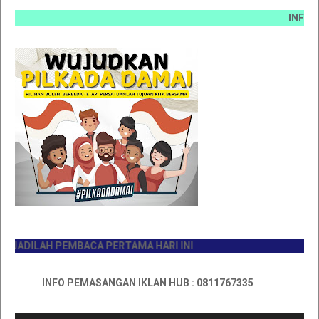
INFO PEMAS
ADILAH PEMBACA PERTAMA HARI INI
INFO PEMASANGAN IKLAN HUB : 0811767335