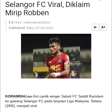
Selangor FC Viral, Diklaim
Mirip Robben
E d i t o r:
redkoranriaudotco
A-
A+
Published:
Rabu, 29 Juni 2022
KORANRIAU.co
-Gol cantik winger Sabah FC Saddil Ramdani
ke gawang Selangor FC pada lanjutan Liga Malaysia, Selasa
(28/6), menjadi viral.