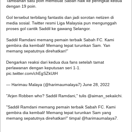
Tambahan satu poin membuat Sabah naik ke peringkat kedua
dengan 19 poin.
Gol tersebut terbilang fantastis dan jadi sorotan netizen di
media sosial. Twitter resmi Liga Malaysia pun mengunggah
proses gol cantik Saddil ke gawang Selangor.
Saddil Ramdani memang pemain terbaik Sabah FC. Kami
gembira dia kembali! Memang tepat turunkan Sam. Yan
memang sepatutnya direhatkan!"
Dengarkan reaksi dari kedua dua fans setelah tamat
perlawanan dengan keputusan seri 1-1.
pic.twitter.com/chEgSZkUtH
— Harimau Malaya (@harimaumalaya7) June 28, 2022
"Arjen Robben who? Saddil Ramdani," tulis @aiman_sekaiichi.
"Saddil Ramdani memang pemain terbaik Sabah FC. Kami
gembira dia kembali! Memang tepat turunkan Sam yang
memang sepatutnya direhatkan!" timpal @harimaumalaya7.