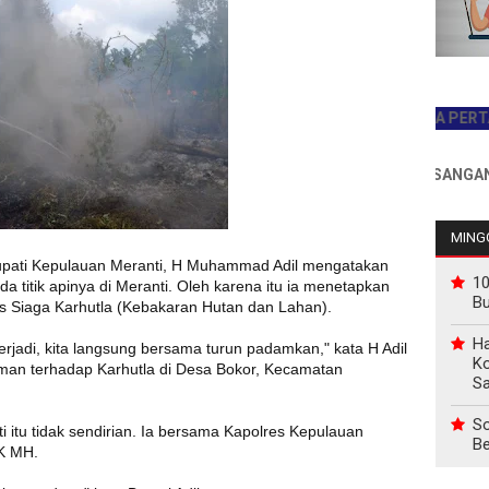
JADILAH PEMBACA PERTAMA HA
INFO PEMASANGAN IKLAN 
MINGG
upati Kepulauan Meranti, H Muhammad Adil mengatakan
10
titik apinya di Meranti. Oleh karena itu ia menetapkan
B
s Siaga Karhutla (Kebakaran Hutan dan Lahan).
Ha
terjadi, kita langsung bersama turun padamkan," kata H Adil
Ko
n terhadap Karhutla di Desa Bokor, Kecamatan
Sa
So
tu tidak sendirian. Ia bersama Kapolres Kepulauan
Be
K MH.