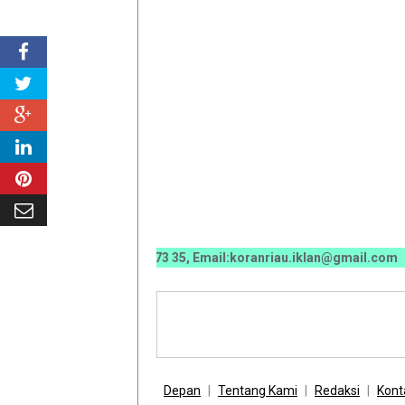
70 0070 / 0811 7673 35, Email:koranriau.iklan@gmail.com
Depan
Tentang Kami
Redaksi
Kont