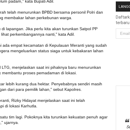
um padam," kata Bupati Adil.
LANGG
erah telah menurunkan BPBD bersama personil Polri dan
Daftar
ang membakar lahan perkebunan warga.
terbaru
i lapangan. Jika perlu kita akan turunkan Satpol PP
lihat perkembangannya nanti," kata Adil.
ini ada empat kecamatan di Kepulauan Meranti yang sudah
n segera mengeluarkan status siaga untuk kebakaran lahan
l LTG, menjelaskan saat ini pihaknya baru menurunkan
uk membantu proses pemadaman di lokasi.
ar lebih kurang dua hektar. Penyebabnya sendiri masih
ngan dari para pemilik lahan," sebut Kapolres.
nti, Rizky Hidayat menjelaskan saat ini telah
di lokasi Karhutla.
i satu tim lagi. Pokoknya kita turunkan kekuatan penuh agar
," ujarnya.
Se