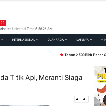
:00
dinated Universal Time)5:58:26 AM
L
INTERNASIONAL
OLAHRAGA
LAINNYA
+
I
Tanam 2.500 Bibit Pohon Sem
 Titik Api, Meranti Siaga
A-
A+