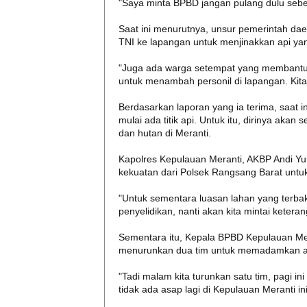
"Saya minta BPBD jangan pulang dulu sebel
Saat ini menurutnya, unsur pemerintah da
TNI ke lapangan untuk menjinakkan api y
"Juga ada warga setempat yang membantu d
untuk menambah personil di lapangan. Kita 
Berdasarkan laporan yang ia terima, saat 
mulai ada titik api. Untuk itu, dirinya aka
dan hutan di Meranti.
Kapolres Kepulauan Meranti, AKBP Andi Yu
kekuatan dari Polsek Rangsang Barat unt
"Untuk sementara luasan lahan yang terbak
penyelidikan, nanti akan kita mintai ketera
Sementara itu, Kepala BPBD Kepulauan Mera
menurunkan dua tim untuk memadamkan api 
"Tadi malam kita turunkan satu tim, pagi in
tidak ada asap lagi di Kepulauan Meranti ini