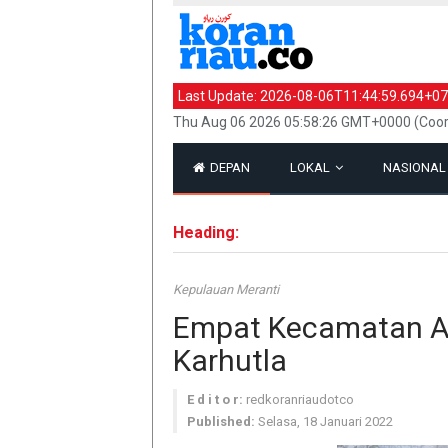
Last Update:
2026-08-06T11:44:59.694+07
Thu Aug 06 2026 05:58:26 GMT+0000 (Coor
DEPAN
LOKAL
NASIONA
Heading:
Kepulauan Meranti
Empat Kecamatan Ada
Karhutla
E d i t o r:
redkoranriaudotco
Published:
Selasa, 18 Januari 2022