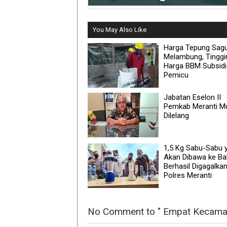
You May Also Like
Harga Tepung Sag
Melambung, Tinggi
Harga BBM Subsidi
Pemicu
Jabatan Eselon II
Pemkab Meranti Mu
Dilelang
1,5 Kg Sabu-Sabu 
Akan Dibawa ke Bal
Berhasil Digagalka
Polres Meranti
No Comment to " Empat Kecamatan