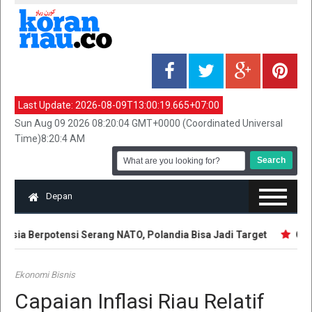
Last Update:
2026-08-09T13:00:19.665+07:00
Sun Aug 09 2026 08:20:04 GMT+0000 (Coordinated Universal
Time)8:20:4 AM
Depan
Rusia Berpotensi Serang NATO, Polandia Bisa Jadi Target
Gagal
Ekonomi Bisnis
Capaian Inflasi Riau Relatif