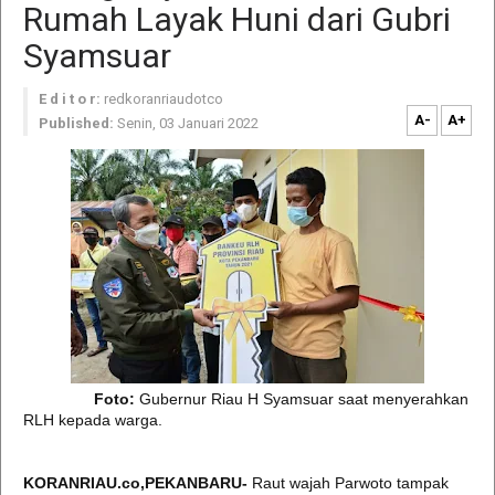
Rumah Layak Huni dari Gubri
Syamsuar
E d i t o r:
redkoranriaudotco
A-
A+
Published:
Senin, 03 Januari 2022
Foto:
Gubernur Riau H Syamsuar saat menyerahkan
RLH kepada warga.
KORANRIAU.co,PEKANBARU-
Raut wajah Parwoto tampak