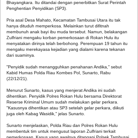
Bhayangkara. Itu ditandai dengan penerbitkan Surat Perintah
Penghentian Penyidikan (SP3).
Pria asal Desa Mahato, Kecamatan Tambusai Utara itu tak
hanya dituduh memperkosa. Melainkan turut difitnah
membunuh anak bayi ibu muda tersebut. Namun, belakangan
Zulfriani mengaku korban pemerkosaan di Rokan Hulu itu
menyatakan dirinya telah berbohong. Perempuan 19 tahun itu
mengaku merekayasa kejadian yang dialami karena tekanan
dari suaminya.
"Penyidik sudah menangguhkan penahanan Andika," sebut
Kabid Humas Polda Riau Kombes Pol, Sunarto, Rabu
(22/12/21).
Menurut Sunarto, kasus yang menjerat Andika ini sudah
dihentikan. Penyidik Polres Rokan Hulu bersama Direktorat
Reserse Kriminal Umum sudah melakukan gelar perkara.
"Kasusnya dihentikan atau SP3 setelah gelar perkara, diikuti
juga oleh Kabag Wasidik," jelas Sunarto.
Sunarto menjelaskan, Polda Riau dan Polres Rokan Hulu
membentuk tim untuk mengusut laporan Zulfriani terkait
pemerkosaan. Kasus yang awalnya ditangani Polsek Tambusai