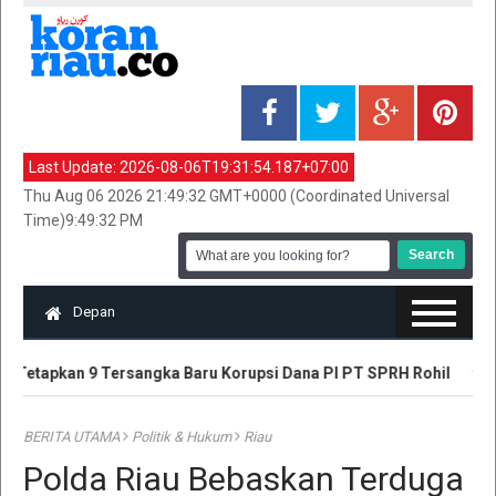
Last Update:
2026-08-06T19:31:54.187+07:00
Thu Aug 06 2026 21:49:32 GMT+0000 (Coordinated Universal
Time)9:49:32 PM
Depan
 Tetapkan 9 Tersangka Baru Korupsi Dana PI PT SPRH Rohil
Plt
BERITA UTAMA
Politik & Hukum
Riau
Polda Riau Bebaskan Terduga