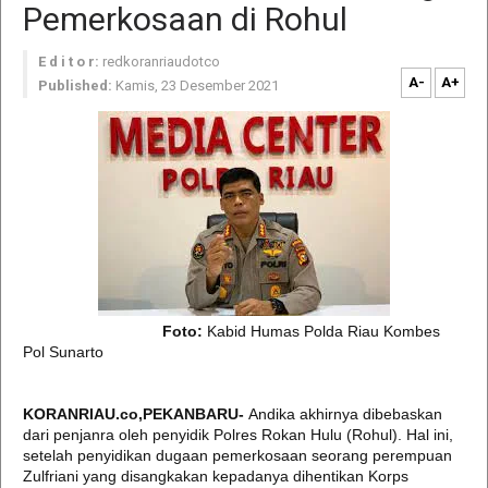
Pemerkosaan di Rohul
E d i t o r:
redkoranriaudotco
A-
A+
Published:
Kamis, 23 Desember 2021
Foto:
Kabid Humas Polda Riau Kombes
Pol Sunarto
KORANRIAU.co,PEKANBARU-
Andika akhirnya dibebaskan
dari penjanra oleh penyidik Polres Rokan Hulu (Rohul). Hal ini,
setelah penyidikan dugaan pemerkosaan seorang perempuan
Zulfriani yang disangkakan kepadanya dihentikan Korps