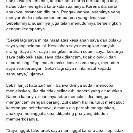
Lanjut wanita tersebut, ia tidak tahu harus berbuat apa lagi,
kalau tidak mengikuti kata-kata suaminya. Karena dia serta
anaknya, terancam dibunuh. Pengakuannya, suaminya yang
menyuruh dia melaporkan empat pria yang dimaksud.
Sebelumnya, suaminya juga telah menuduhnya berselingkuh
dengan keempatnya.
"Sekali lagi saya minta maaf atas kesalahan saya dan prilaku
saya yang selama ini. Kesalahan saya merugikan banyak
orang. Saya pikir saya mengikuti arahan suami saya, keluarga
saya baik-baik saja, saya tidak diancam, tidak dipukuli dan
dimarahi lagi. Tapi malah makin kasar sama saya, menuduh
saya sembarangan. Sekali lagi saya minta maaf kepada
semuanya," ujarnya.
Lebih lanjut kata Zulfriani, bahwa dirinya sudah mencoba
menjelaskan, jika dia tidak selingkuh, seperti yang dituduhkan.
Namun katanya, suaminya tetap memukuli dia, hingga
mengancam dengan parang. Zul dalam hal ini, turut mencabut
keterangan sebelumnya, dimana dia pernah mengatakan,
anaknya meninggal akibat dibanting pria yang dituduh
memperkosanya.
"Saya nggak tahu anak saya meninggal karena apa. Tapi tidak