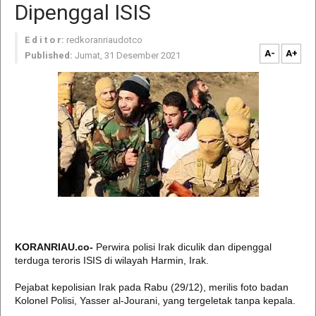
Dipenggal ISIS
E d i t o r:
redkoranriaudotco
A-
A+
Published:
Jumat, 31 Desember 2021
KORANRIAU.co-
Perwira polisi Irak diculik dan dipenggal
terduga teroris ISIS di wilayah Harmin, Irak.
Pejabat kepolisian Irak pada Rabu (29/12), merilis foto badan
Kolonel Polisi, Yasser al-Jourani, yang tergeletak tanpa kepala.