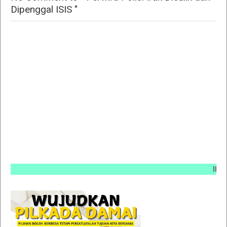
Dipenggal ISIS "
INFO PE