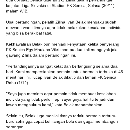
dua gol saat Senica ditahan 2-2 Zilina dalam pertandingan
lanjutan Liga Slovakia di Stadion FK Senica, Selasa (30/11)
malam WIB.
Usai pertandingan, pelatih Zilina Ivan Belak mengaku sudah
mewanti-wanti timnya agar tidak melakukan kesalahan individu
yang bisa berakibat fatal.
Kekhawatiran Belak pun menjadi kenyataan ketika penyerang
FK Senica Egy Maulana Vikri mampu dua kali mengoyak jala
gawang Zilina dalam pertandingan ini.
"Pertandingannya sangat ketat dan berlangsung selama dua
hari. Kami mempersiapkan pemain untuk bermain terbuka di 45
menit hari ini," ucap Ivan Belak dikutip dari laman FK Senica,
Rabu (1/12).
"Saya juga meminta agar pemain tidak membuat kesalahan
individu yang tidak perlu. Tapi sayangnya hal itu terjadi dan
lawan menghukum kami," kata Belak menambahkan.
Selain itu, Belak juga menilai timnya terlalu bermain terburu-
buru sehingga cepat kehilangan bola dan gagal membangun
serangan.