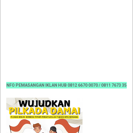
NFO PEMASANGAN IKLAN HUB 0812 6670 0070 / 0811 7673 35, Email: