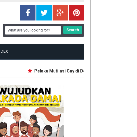
NDEX
Pelaku Mutilasi Gay di Depok Pernah Jadi Guru Mate