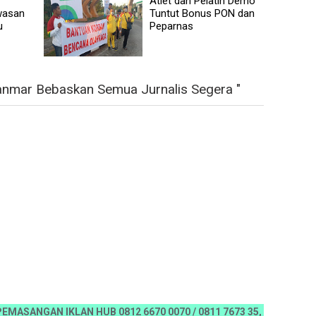
Atlet dan Pelatih Demo
wasan
Tuntut Bonus PON dan
u
Peparnas
nmar Bebaskan Semua Jurnalis Segera "
NGAN IKLAN HUB 0812 6670 0070 / 0811 7673 35, Email:koranriau.