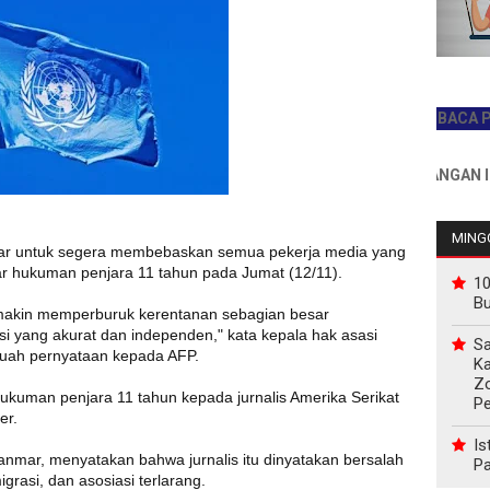
JADILAH PEMBACA PERTAMA
INFO PEMASANGAN IKLAN H
MINGG
r untuk segera membebaskan semua pekerja media yang
jar hukuman penjara 11 tahun pada Jumat (12/11).
10
B
emakin memperburuk kerentanan sebagian besar
i yang akurat dan independen," kata kepala hak asasi
Sa
buah pernyataan kepada AFP.
Ka
Z
ukuman penjara 11 tahun kepada jurnalis Amerika Serikat
P
er.
Is
anmar, menyatakan bahwa jurnalis itu dinyatakan bersalah
Pa
rasi, dan asosiasi terlarang.