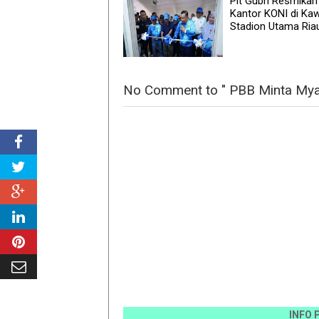
Plt Gubri Resmikan
Kantor KONI di Ka
Stadion Utama Ria
No Comment to " PBB Minta Mya
INFO PEMASA