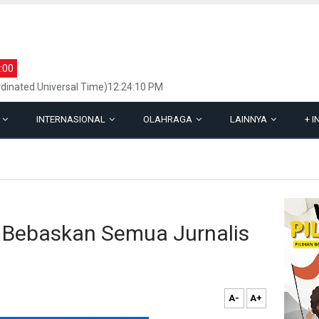
:00
dinated Universal Time)12:24:10 PM
L
INTERNASIONAL
OLAHRAGA
LAINNYA
+
I
Bebaskan Semua Jurnalis
A-
A+