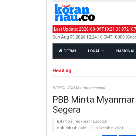
Last Update:
2026-08-09T19:21:03.972+07
Sun Aug 09 2026 12:24:10 GMT+0000 (Coor
DEPAN
LOKAL
NASIONA
Heading:
BERITA UTAMA
Internasional
PBB Minta Myanmar 
Segera
E d i t o r:
redkoranriaudotco
Published:
Sabtu, 13 November 2021