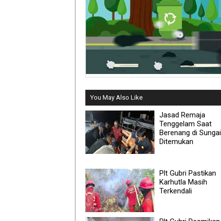
You May Also Like
Jasad Remaja
Tenggelam Saat
Berenang di Sungai
Ditemukan
Plt Gubri Pastikan
Karhutla Masih
Terkendali