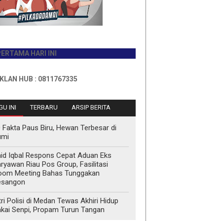
 HARI INI
UB : 0811767335
U INI
TERBARU
ARSIP BERITA
 Fakta Paus Biru, Hewan Terbesar di
umi
id Iqbal Respons Cepat Aduan Eks
ryawan Riau Pos Group, Fasilitasi
oom Meeting Bahas Tunggakan
esangon
tri Polisi di Medan Tewas Akhiri Hidup
kai Senpi, Propam Turun Tangan