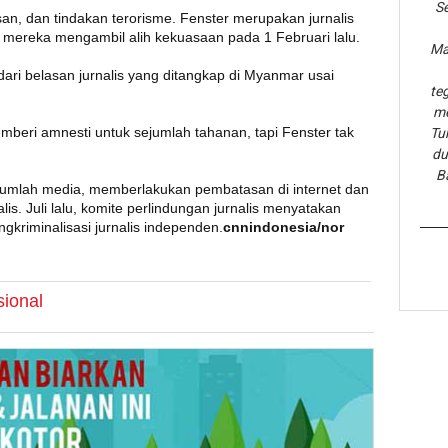
Se
an, dan tindakan terorisme. Fenster merupakan jurnalis
ak mereka mengambil alih kekuasaan pada 1 Februari lalu.
Ma
dari belasan jurnalis yang ditangkap di Myanmar usai
te
me
eri amnesti untuk sejumlah tahanan, tapi Fenster tak
Tu
du
B
jumlah media, memberlakukan pembatasan di internet dan
lis. Juli lalu, komite perlindungan jurnalis menyatakan
gkriminalisasi jurnalis independen.
cnnindonesia/nor
sional