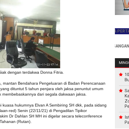
JADILAH PEMBACA PERTAMA HAR
INFO PEMASANGAN IKLAN H
MINGG
iak dengan terdakwa Donna Fitria.
10
B
ia, mantan Bendahara Pengeluaran di Badan Perencanaan
ang dituntut 5 tahun penjara oleh jaksa penuntut umum
Sa
uk membebaskannya dari segala dakwaan jaksa.
Ka
Z
i kuasa hukumnya Elvan A Sembiring SH dkk, pada sidang
P
n-red) Senin (22/11/21) di Pengadilan Tipikor
akim Dr Dahlan SH MH ini digelar secara teleconference
Is
Tahanan (Rutan).
Pa