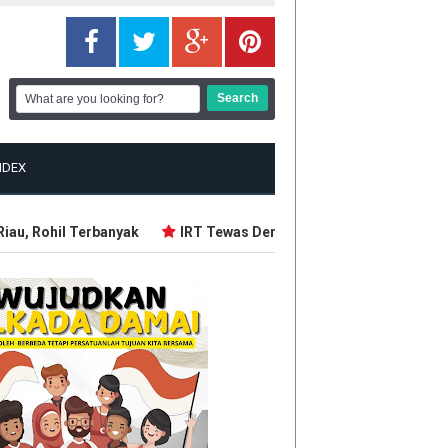
NDEX
u, Rohil Terbanyak
IRT Tewas Dersimbah Darah, Ditebas Mant