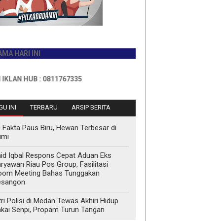
I INI
UB : 0811767335
U INI
TERBARU
ARSIP BERITA
 Fakta Paus Biru, Hewan Terbesar di
umi
id Iqbal Respons Cepat Aduan Eks
ryawan Riau Pos Group, Fasilitasi
oom Meeting Bahas Tunggakan
esangon
tri Polisi di Medan Tewas Akhiri Hidup
kai Senpi, Propam Turun Tangan