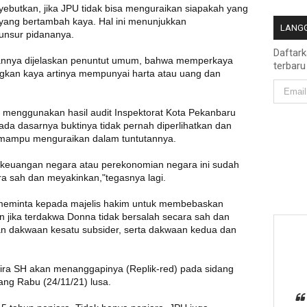
butkan, jika JPU tidak bisa menguraikan siapakah yang
 yang bertambah kaya. Hal ini menunjukkan
LANGG
unsur pidananya.
Daftar
utannya dijelaskan penuntut umum, bahwa memperkaya
terbaru
gkan kaya artinya mempunyai harta atau uang dan
U menggunakan hasil audit Inspektorat Kota Pekanbaru
da dasarnya buktinya tidak pernah diperlihatkan dan
k mampu menguraikan dalam tuntutannya.
 keuangan negara atau perekonomian negara ini sudah
ra sah dan meyakinkan,"tegasnya lagi.
 meminta kepada majelis hakim untuk membebaskan
jika terdakwa Donna tidak bersalah secara sah dan
an dakwaan kesatu subsider, serta dakwaan kedua dan
ira SH akan menanggapinya (Replik-red) pada sidang
g Rabu (24/11/21) lusa.