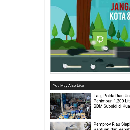
You May Also Like
Lagi, Polda Riau U
Penimbun 1.200 Lit
BBM Subsidi di Ku
Pemprov Riau Siap
Bantuan dan Rehabi