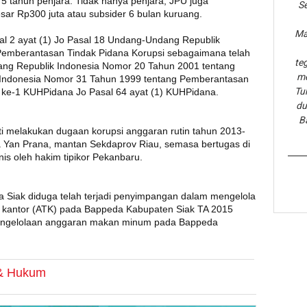
 tahun penjara. Tidak hanya penjara, JPU juga
Se
 Rp300 juta atau subsider 6 bulan kuruang.
Ma
l 2 ayat (1) Jo Pasal 18 Undang-Undang Republik
emberantasan Tindak Pidana Korupsi sebagaimana telah
te
ng Republik Indonesia Nomor 20 Tahun 2001 tentang
me
Indonesia Nomor 31 Tahun 1999 tentang Pemberantasan
Tu
) ke-1 KUHPidana Jo Pasal 64 ayat (1) KUHPidana.
du
B
 melakukan dugaan korupsi anggaran rutin tahun 2013-
 Yan Prana, mantan Sekdaprov Riau, semasa bertugas di
nis oleh hakim tipikor Pekanbaru.
 Siak diduga telah terjadi penyimpangan dalam mengelola
is kantor (ATK) pada Bappeda Kabupaten Siak TA 2015
engelolaan anggaran makan minum pada Bappeda
 & Hukum