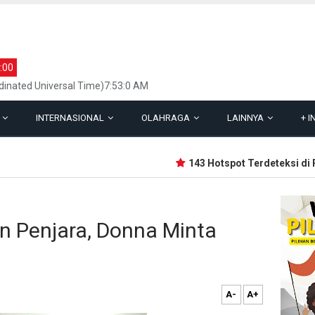
:00
inated Universal Time)7:53:0 AM
L
INTERNASIONAL
OLAHRAGA
LAINNYA
+
I
143 Hotspot Terdeteksi di Ria
n Penjara, Donna Minta
A-
A+