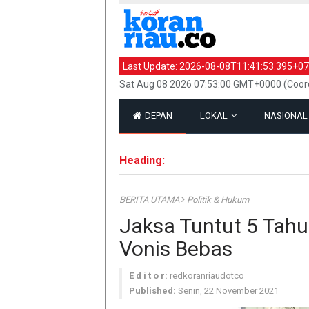
Last Update:
2026-08-08T11:41:53.395+07
Sat Aug 08 2026 07:53:00 GMT+0000 (Coord
DEPAN
LOKAL
NASIONA
Heading:
BERITA UTAMA
Politik & Hukum
Jaksa Tuntut 5 Tahu
Vonis Bebas
E d i t o r:
redkoranriaudotco
Published:
Senin, 22 November 2021