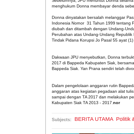
Sebelumnya, JPU menuntut Donna selama 5
menghukum Donna membayar denda sebesar
Donna dinyatakan bersalah melanggar Pasa
Indonesia Nomor 31 Tahun 1999 tentang P
diubah dan ditambah dengan Undang-Unda
Perubahan atas Undang-Undang Republik 
Tindak Pidana Korupsi Jo Pasal 55 ayat (1
Dakwaan JPU menyebutkan, Donna terbukti
2017 di Bappeda Kabupaten Siak, bersama
Bappeda Siak. Yan Prana sendiri telah divo
Dalam pengelolaan anggaran rutin Bappeda
anggaran atas kegiatan pegadaan alat tul
sampai dengan TA 2017 dan melakukan p
Kabupaten Siak TA 2013 - 2017.
nor
BERITA UTAMA
Politik
Subjects: