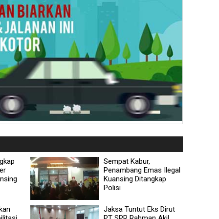
ngkap
Sempat Kabur,
er
Penambang Emas Ilegal
ansing
Kuansing Ditangkap
Polisi
kan
Jaksa Tuntut Eks Dirut
litasi
PT SPR Rahman Akil