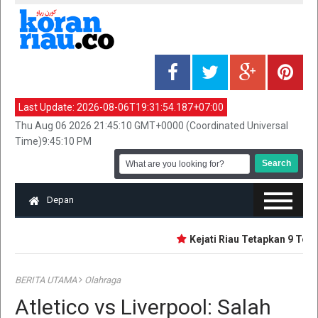
Last Update:
2026-08-06T19:31:54.187+07:00
Thu Aug 06 2026 21:45:10 GMT+0000 (Coordinated Universal
Time)9:45:10 PM
Depan
Kejati Riau Tetapkan 9 Ters
BERITA UTAMA
Olahraga
Atletico vs Liverpool: Salah