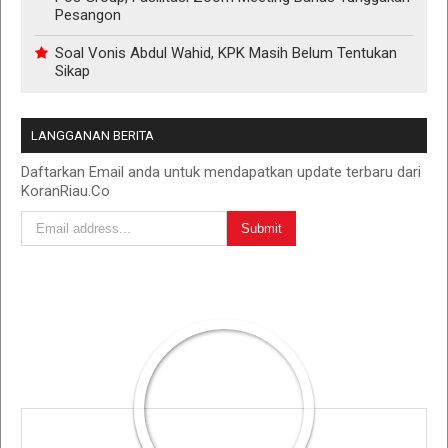
Pesangon
Soal Vonis Abdul Wahid, KPK Masih Belum Tentukan
Sikap
LANGGANAN BERITA
Daftarkan Email anda untuk mendapatkan update terbaru dari
KoranRiau.Co