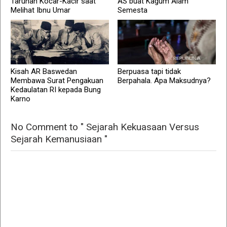
Taruhan Kocar-Kacir saat
AS buat Kagum Alam
Melihat Ibnu Umar
Semesta
Kisah AR Baswedan
Berpuasa tapi tidak
Membawa Surat Pengakuan
Berpahala. Apa Maksudnya?
Kedaulatan RI kepada Bung
Karno
No Comment to " Sejarah Kekuasaan Versus
Sejarah Kemanusiaan "