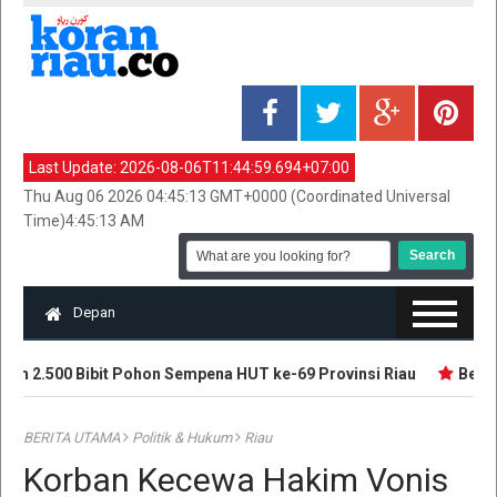
Last Update:
2026-08-06T11:44:59.694+07:00
Thu Aug 06 2026 04:45:13 GMT+0000 (Coordinated Universal
Time)4:45:13 AM
Depan
 2.500 Bibit Pohon Sempena HUT ke-69 Provinsi Riau
Beruang
BERITA UTAMA
Politik & Hukum
Riau
Korban Kecewa Hakim Vonis