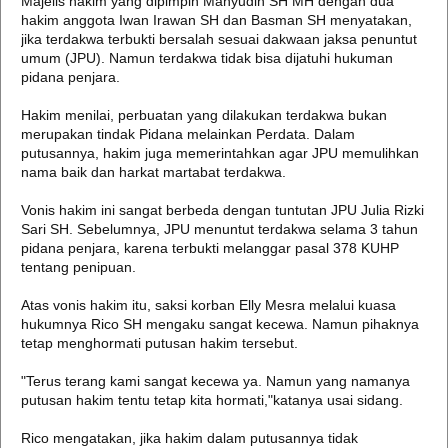
Majelis hakim yang dipimpin Mahyudin SH MH dengan dua
hakim anggota Iwan Irawan SH dan Basman SH menyatakan,
jika terdakwa terbukti bersalah sesuai dakwaan jaksa penuntut
umum (JPU). Namun terdakwa tidak bisa dijatuhi hukuman
pidana penjara.
Hakim menilai, perbuatan yang dilakukan terdakwa bukan
merupakan tindak Pidana melainkan Perdata. Dalam
putusannya, hakim juga memerintahkan agar JPU memulihkan
nama baik dan harkat martabat terdakwa.
Vonis hakim ini sangat berbeda dengan tuntutan JPU Julia Rizki
Sari SH. Sebelumnya, JPU menuntut terdakwa selama 3 tahun
pidana penjara, karena terbukti melanggar pasal 378 KUHP
tentang penipuan.
Atas vonis hakim itu, saksi korban Elly Mesra melalui kuasa
hukumnya Rico SH mengaku sangat kecewa. Namun pihaknya
tetap menghormati putusan hakim tersebut.
"Terus terang kami sangat kecewa ya. Namun yang namanya
putusan hakim tentu tetap kita hormati,"katanya usai sidang.
Rico mengatakan, jika hakim dalam putusannya tidak