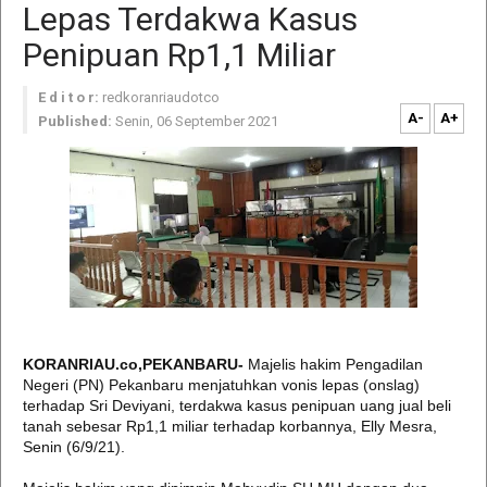
Lepas Terdakwa Kasus
Penipuan Rp1,1 Miliar
E d i t o r:
redkoranriaudotco
A-
A+
Published:
Senin, 06 September 2021
KORANRIAU.co,PEKANBARU-
Majelis hakim Pengadilan
Negeri (PN) Pekanbaru menjatuhkan vonis lepas (onslag)
terhadap Sri Deviyani, terdakwa kasus penipuan uang jual beli
tanah sebesar Rp1,1 miliar terhadap korbannya, Elly Mesra,
Senin (6/9/21).