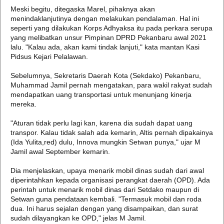
Meski begitu, ditegaska Marel, pihaknya akan
menindaklanjutinya dengan melakukan pendalaman. Hal ini
seperti yang dilakukan Korps Adhyaksa itu pada perkara serupa
yang melibatkan unsur Pimpinan DPRD Pekanbaru awal 2021
lalu. "Kalau ada, akan kami tindak lanjuti," kata mantan Kasi
Pidsus Kejari Pelalawan.
Sebelumnya, Sekretaris Daerah Kota (Sekdako) Pekanbaru,
Muhammad Jamil pernah mengatakan, para wakil rakyat sudah
mendapatkan uang transportasi untuk menunjang kinerja
mereka.
"Aturan tidak perlu lagi kan, karena dia sudah dapat uang
transpor. Kalau tidak salah ada kemarin, Altis pernah dipakainya
(Ida Yulita,red) dulu, Innova mungkin Setwan punya," ujar M
Jamil awal September kemarin.
Dia menjelaskan, upaya menarik mobil dinas sudah dari awal
diperintahkan kepada organisasi perangkat daerah (OPD). Ada
perintah untuk menarik mobil dinas dari Setdako maupun di
Setwan guna pendataan kembali. "Termasuk mobil dan roda
dua. Ini harus sejalan dengan yang disampaikan, dan surat
sudah dilayangkan ke OPD," jelas M Jamil.