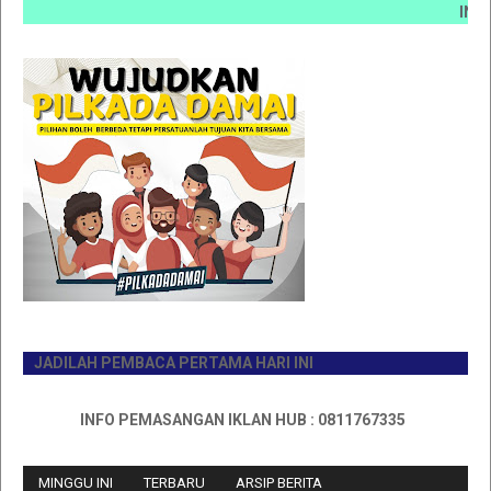
INFO PEM
JADILAH PEMBACA PERTAMA HARI INI
INFO PEMASANGAN IKLAN HUB : 0811767335
MINGGU INI
TERBARU
ARSIP BERITA