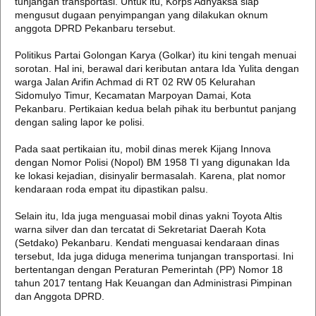
tunjangan transportasi. Untuk itu, Korps Adhyaksa siap
mengusut dugaan penyimpangan yang dilakukan oknum
anggota DPRD Pekanbaru tersebut.
Politikus Partai Golongan Karya (Golkar) itu kini tengah menuai
sorotan. Hal ini, berawal dari keributan antara Ida Yulita dengan
warga Jalan Arifin Achmad di RT 02 RW 05 Kelurahan
Sidomulyo Timur, Kecamatan Marpoyan Damai, Kota
Pekanbaru. Pertikaian kedua belah pihak itu berbuntut panjang
dengan saling lapor ke polisi.
Pada saat pertikaian itu, mobil dinas merek Kijang Innova
dengan Nomor Polisi (Nopol) BM 1958 TI yang digunakan Ida
ke lokasi kejadian, disinyalir bermasalah. Karena, plat nomor
kendaraan roda empat itu dipastikan palsu.
Selain itu, Ida juga menguasai mobil dinas yakni Toyota Altis
warna silver dan dan tercatat di Sekretariat Daerah Kota
(Setdako) Pekanbaru. Kendati menguasai kendaraan dinas
tersebut, Ida juga diduga menerima tunjangan transportasi. Ini
bertentangan dengan Peraturan Pemerintah (PP) Nomor 18
tahun 2017 tentang Hak Keuangan dan Administrasi Pimpinan
dan Anggota DPRD.