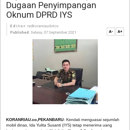
Dugaan Penyimpangan
Oknum DPRD IYS
E d i t o r:
redkoranriaudotco
A-
A+
Published:
Selasa, 07 September 2021
KORANRIAU.co,PEKANBARU
- Kendati menguasai sejumlah
mobil dinas, Ida Yulita Susanti (IYS) tetap menerima uang