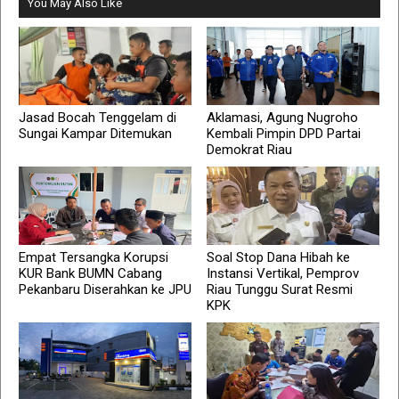
You May Also Like
Jasad Bocah Tenggelam di
Aklamasi, Agung Nugroho
Sungai Kampar Ditemukan
Kembali Pimpin DPD Partai
Demokrat Riau
Empat Tersangka Korupsi
Soal Stop Dana Hibah ke
KUR Bank BUMN Cabang
Instansi Vertikal, Pemprov
Pekanbaru Diserahkan ke JPU
Riau Tunggu Surat Resmi
KPK