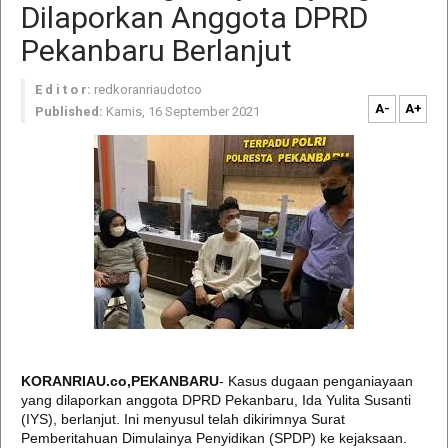
Dilaporkan Anggota DPRD
Pekanbaru Berlanjut
E d i t o r:
redkoranriaudotco
A-
A+
Published:
Kamis, 16 September 2021
KORANRIAU.co,PEKANBARU
- Kasus dugaan penganiayaan
yang dilaporkan anggota DPRD Pekanbaru, Ida Yulita Susanti
(IYS), berlanjut. Ini menyusul telah dikirimnya Surat
Pemberitahuan Dimulainya Penyidikan (SPDP) ke kejaksaan.