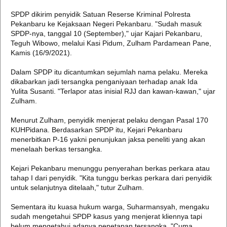
SPDP dikirim penyidik Satuan Reserse Kriminal Polresta
Pekanbaru ke Kejaksaan Negeri Pekanbaru. "Sudah masuk
SPDP-nya, tanggal 10 (September)," ujar Kajari Pekanbaru,
Teguh Wibowo, melalui Kasi Pidum, Zulham Pardamean Pane,
Kamis (16/9/2021).
Dalam SPDP itu dicantumkan sejumlah nama pelaku. Mereka
dikabarkan jadi tersangka penganiyaan terhadap anak Ida
Yulita Susanti. "Terlapor atas inisial RJJ dan kawan-kawan," ujar
Zulham.
Menurut Zulham, penyidik menjerat pelaku dengan Pasal 170
KUHPidana. Berdasarkan SPDP itu, Kejari Pekanbaru
menerbitkan P-16 yakni penunjukan jaksa peneliti yang akan
menelaah berkas tersangka.
Kejari Pekanbaru menunggu penyerahan berkas perkara atau
tahap I dari penyidik. "Kita tunggu berkas perkara dari penyidik
untuk selanjutnya ditelaah," tutur Zulham.
Sementara itu kuasa hukum warga, Suharmansyah, mengaku
sudah mengetahui SPDP kasus yang menjerat kliennya tapi
belum mengetahui adanya penetapan tersangka. "Cuma