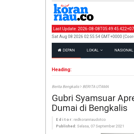
Last Update:
2026-08-08T05:49:45.422+07
Sat Aug 08 2026 02:55:54 GMT+0000 (Coord
DEPAN
LOKAL
NASIONA
Heading:
Berita Bengkalis
BERITA UTAMA
Gubri Syamsuar Apre
Dumai di Bengkalis
E d i t o r:
redkoranriaudotco
Published:
Selasa, 07 September 2021