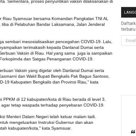
ta. Sementara, proses penyuntikan vaksin dilaksanakan di
LANGG
ur Riau Syamsuar bersama Komandan Pangkalan TNI AL
Daftar
tiba di Pelabuhan Bandar Laksamana, Jalan Jenderal
terbaru
ga sembari mesosialisasikan pencegahan COVID-19. Lalu,
nyampaikan terimakasih kepada Danlanal Dumai serta
n Serbuan Vaksin di Riau. Hal yang sama juga ia sampaikan
s, Forkopimda dan Satgas Penanganan COVID-19.
erbuan Vaksin yang digelar oleh Danlanal Dumai serta
u Kasmarni dan Wakil Bupati Bengkalis Pak Bagus Santoso,
19 Kabupaten Bengkalis dan Provinsi Riau," kata
ni PPKM di 12 kabupaten/kota di Riau berada di level 3.
at agar tetap waspada terhadap penyebaran COVID-19.
uksi Menteri Dalam Negeri telah keluar malam tadi.
ntuk mengeluarkan Instruksi Gubernur dan akan
rintah kabupaten/kota," kata Syamsuar.