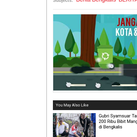
Subjects:
You May Also Like
Gubri Syamsuar T
200 Ribu Bibit Man
di Bengkalis