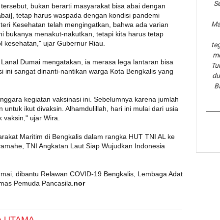
Se
 tersebut, bukan berarti masyarakat bisa abai dengan
 [abai], tetap harus waspada dengan kondisi pandemi
Ma
eri Kesehatan telah mengingatkan, bahwa ada varian
i bukanya menakut-nakutkan, tetapi kita harus tetap
ol kesehatan," ujar Gubernur Riau.
te
me
 Lanal Dumai mengatakan, ia merasa lega lantaran bisa
Tu
si ini sangat dinanti-nantikan warga Kota Bengkalis yang
du
B
nggara kegiatan vaksinasi ini. Sebelumnya karena jumlah
 untuk ikut divaksin. Alhamdulillah, hari ini mulai dari usia
 vaksin," ujar Wira.
akat Maritim di Bengkalis dalam rangka HUT TNI AL ke
yamahe, TNI Angkatan Laut Siap Wujudkan Indonesia
Dumai, dibantu Relawan COVID-19 Bengkalis, Lembaga Adat
rmas Pemuda Pancasila.
nor
A UTAMA