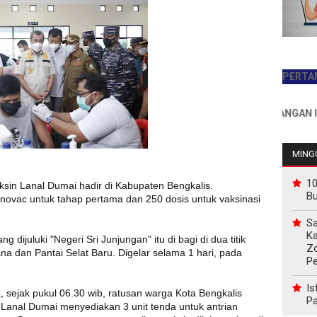
JADILAH PEMBACA PERTAMA HARI 
INFO PEMASANGAN IKLAN HU
MINGG
10
ksin Lanal Dumai hadir di Kabupaten Bengkalis.
B
inovac untuk tahap pertama dan 250 dosis untuk vaksinasi
Sa
Ka
dijuluki "Negeri Sri Junjungan" itu di bagi di dua titik
Z
na dan Pantai Selat Baru. Digelar selama 1 hari, pada
P
Is
sejak pukul 06.30 wib, ratusan warga Kota Bengkalis
Pa
 Lanal Dumai menyediakan 3 unit tenda untuk antrian