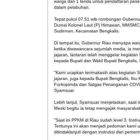
warga dan 1 tenda untuk pendaftaran peser
dalam pelabuhan.
Tepat pukul 07.51 wib rombongan Gubern
Dumai Kolonel Laut (P) Himawan, MMSMC, 
Sudirman, Kecamatan Bengkalis.
Di tempat itu, Gubernur Riau menyapa war
ketika diwawancara sejumlah media, ia me
jajaran, lantaran telah menggelar kegiata
kepada Bupati dan Wakil Bupati Bengkali
"Kami ucapkan terimakasih atas kegiatan S
jajaran, juga kepada Bupati Bengkalis, Ib
Forkopimda dan Satgas Penanganan COVID-
Syamsuar.
Lebih lanjut, Syamsuar menjelaskan, saat i
Meski begitu ia tetap mengajak masyarak
"Saat ini PPKM di Riau sudah level 3. Instr
Tentunya ini akan menjadi pedoman kami u
ditindaklanjuti dengan instruksi dari peme