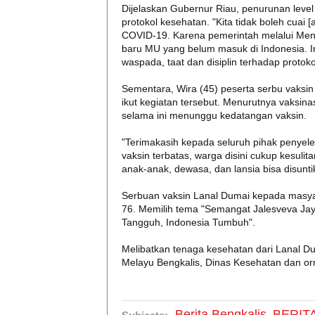
Dijelaskan Gubernur Riau, penurunan level
protokol kesehatan. "Kita tidak boleh cuai
COVID-19. Karena pemerintah melalui Ment
baru MU yang belum masuk di Indonesia. In
waspada, taat dan disiplin terhadap protok
Sementara, Wira (45) peserta serbu vaksin
ikut kegiatan tersebut. Menurutnya vaksina
selama ini menunggu kedatangan vaksin.
"Terimakasih kepada seluruh pihak penyele
vaksin terbatas, warga disini cukup kesulitan
anak-anak, dewasa, dan lansia bisa disuntik
Serbuan vaksin Lanal Dumai kepada masyar
76. Memilih tema "Semangat Jalesveva Ja
Tangguh, Indonesia Tumbuh".
Melibatkan tenaga kesehatan dari Lanal 
Melayu Bengkalis, Dinas Kesehatan dan o
Berita Bengkalis
BERIT