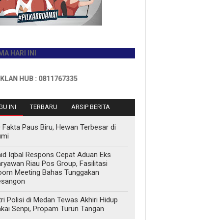
INI
B : 0811767335
U INI
TERBARU
ARSIP BERITA
 Fakta Paus Biru, Hewan Terbesar di
umi
id Iqbal Respons Cepat Aduan Eks
ryawan Riau Pos Group, Fasilitasi
oom Meeting Bahas Tunggakan
esangon
tri Polisi di Medan Tewas Akhiri Hidup
kai Senpi, Propam Turun Tangan