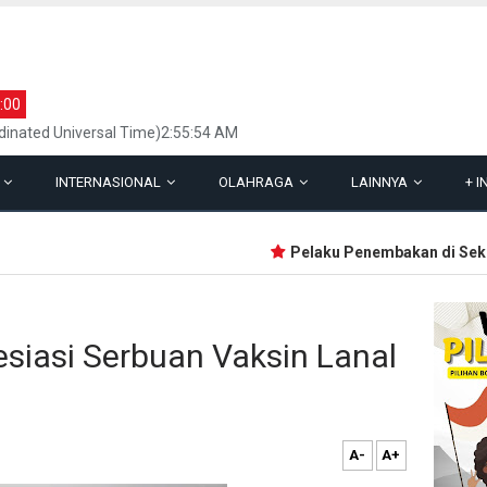
:00
inated Universal Time)2:55:54 AM
L
INTERNASIONAL
OLAHRAGA
LAINNYA
+
I
Pelaku Penembakan di Sekolah 
siasi Serbuan Vaksin Lanal
A-
A+