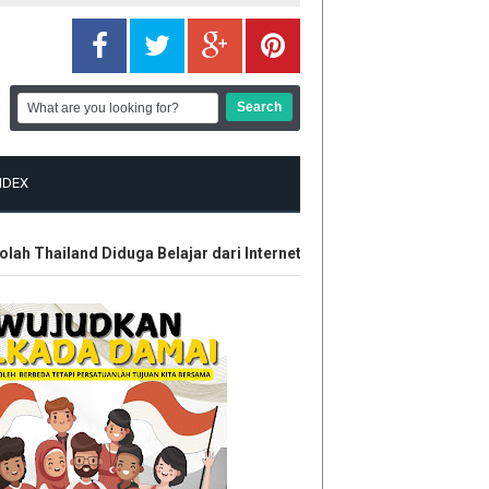
NDEX
Thailand Diduga Belajar dari Internet
Kontroversi Wasit Bata