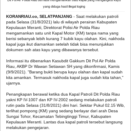
Dit Pol AIr Polda Riau berhasil mengamankan satu kapal yang mengangkut kayu
yang diduga hasil illegal loging
KORANRIAU.co, SELATPANJANG
- Saat melakukan patroli
pada Selasa (31/8/2021) lalu di wilayah perairan Kabupaten
Kepulauan Meranti, Direktorat Polisi Air Polda Riau
mengamankan satu unit Kapal Motor (KM) tanpa nama yang
berisi sebanyak lebih kurang 7 kubik kayu olahan. Kini, nakhoda
kapal juga ikut diamankan setelah tidak bisa menunjukkan
dokumen sah atas kayu yang dibawanya tersebut.
Informasi itu dibenarkan Kasubdit Gakkum Dit Pol Air Polda
Riau, AKBP Dr Wawan Setiawan SH yang dikonfirmasi, Kamis
(9/9/2021). "Barang bukti berupa kayu olahan dan kapal sudah
kita amankan. Termasuk nakhoda kapal juga sudah kita tahan,"
ujarnya.
Penangkapan berawal ketika dua Kapal Patroli Dit Polda Riau
yakni KP IV-1007 dan KP IV-2002 sedang melakukan patroli
rutin pada Selasa (31/8/2021) dini hari. Sekitar Pukul 02.15 Wib,
terlihat pompong (KM) yang sedang berlayar dari arah Desa
Sungai Tohor, Kecamatan Tebingtinggi Timur, Kabupaten
Kepulauan Meranti. Lantas dua kapal patroli tersebut langsung
melakukan pengejaran.