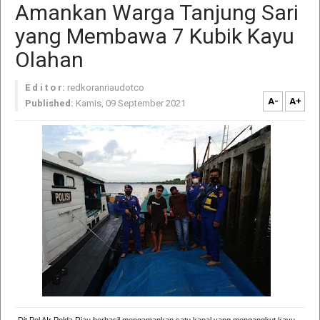
Amankan Warga Tanjung Sari
yang Membawa 7 Kubik Kayu
Olahan
E d i t o r:
redkoranriaudotco
A-
A+
Published:
Kamis, 09 September 2021