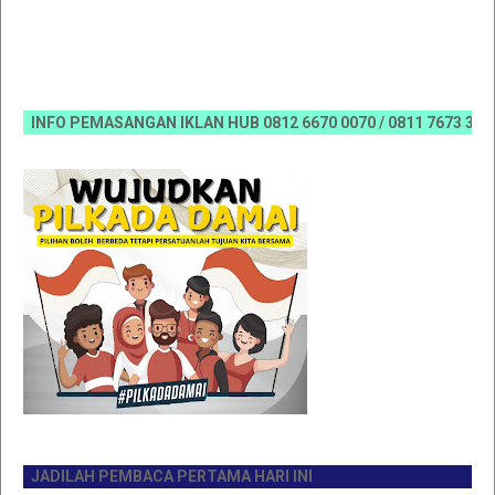
INFO PEMASANGAN IKLAN HUB 0812 6670 0070 / 0811 7673 35, Email
JADILAH PEMBACA PERTAMA HARI INI