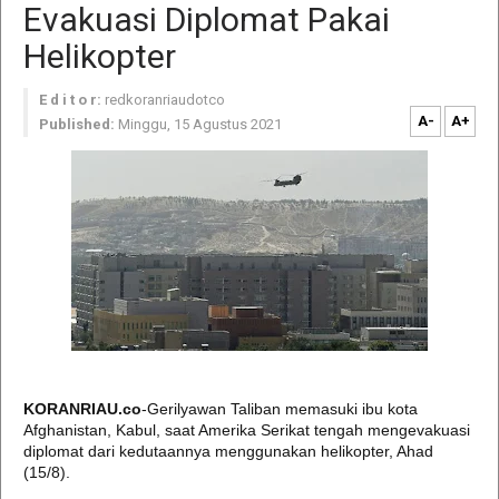
Evakuasi Diplomat Pakai
Helikopter
E d i t o r:
redkoranriaudotco
A-
A+
Published:
Minggu, 15 Agustus 2021
KORANRIAU.co
-Gerilyawan Taliban memasuki ibu kota
Afghanistan, Kabul, saat Amerika Serikat tengah mengevakuasi
diplomat dari kedutaannya menggunakan helikopter, Ahad
(15/8).