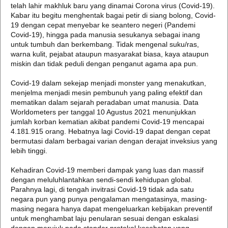
telah lahir makhluk baru yang dinamai Corona virus (Covid-19).
Kabar itu begitu menghentak bagai petir di siang bolong, Covid-
19 dengan cepat menyebar ke seantero negeri (Pandemi
Covid-19), hingga pada manusia sesukanya sebagai inang
untuk tumbuh dan berkembang. Tidak mengenal suku/ras,
warna kulit, pejabat ataupun masyarakat biasa, kaya ataupun
miskin dan tidak peduli dengan penganut agama apa pun.
Covid-19 dalam sekejap menjadi monster yang menakutkan,
menjelma menjadi mesin pembunuh yang paling efektif dan
mematikan dalam sejarah peradaban umat manusia. Data
Worldometers per tanggal 10 Agustus 2021 menunjukkan
jumlah korban kematian akibat pandemi Covid-19 mencapai
4.181.915 orang. Hebatnya lagi Covid-19 dapat dengan cepat
bermutasi dalam berbagai varian dengan derajat inveksius yang
lebih tinggi.
Kehadiran Covid-19 memberi dampak yang luas dan massif
dengan meluluhlantahkan sendi-sendi kehidupan global.
Parahnya lagi, di tengah invitrasi Covid-19 tidak ada satu
negara pun yang punya pengalaman mengatasinya, masing-
masing negara hanya dapat mengeluarkan kebijakan preventif
untuk menghambat laju penularan sesuai dengan eskalasi