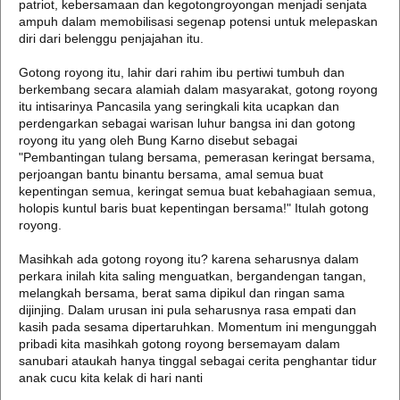
patriot, kebersamaan dan kegotongroyongan menjadi senjata
ampuh dalam memobilisasi segenap potensi untuk melepaskan
diri dari belenggu penjajahan itu.
Gotong royong itu, lahir dari rahim ibu pertiwi tumbuh dan
berkembang secara alamiah dalam masyarakat, gotong royong
itu intisarinya Pancasila yang seringkali kita ucapkan dan
perdengarkan sebagai warisan luhur bangsa ini dan gotong
royong itu yang oleh Bung Karno disebut sebagai
"Pembantingan tulang bersama, pemerasan keringat bersama,
perjoangan bantu binantu bersama, amal semua buat
kepentingan semua, keringat semua buat kebahagiaan semua,
holopis kuntul baris buat kepentingan bersama!" Itulah gotong
royong.
Masihkah ada gotong royong itu? karena seharusnya dalam
perkara inilah kita saling menguatkan, bergandengan tangan,
melangkah bersama, berat sama dipikul dan ringan sama
dijinjing. Dalam urusan ini pula seharusnya rasa empati dan
kasih pada sesama dipertaruhkan. Momentum ini mengunggah
pribadi kita masihkah gotong royong bersemayam dalam
sanubari ataukah hanya tinggal sebagai cerita penghantar tidur
anak cucu kita kelak di hari nanti