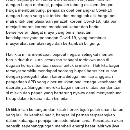
dengan harga melangit, penjualan tabung oksigen dengan
harga membumbung, penjualan obat penangkal Covid-19
dengan harga yang tak terkira dan mengutak atik harga peti
mati untuk pemulasaraan jenazah korban Covid-19. Kita pun
menjadi marah karena mendapati kabar dan berita
berseliweran dijagat maya yang berisi hasutan
ketidakpercayaan penangan Covid-19, yang membuat
masyarakat semakin ragu dan bertambah bingung.
Hati kita miris mendapati pejabat negara setingkat menteri
harus duduk di kursi pesakitan sebagai terdakwa atas di
dugaan korupsi bantuan sosial untuk si miskin. Hati kita bagai
tersayat sembilu mendapati seorang bupati harus berurusan
dengan penegak hukum karena diduga menilap anggaran
pengadaan APD yang diperuntukkan bagi tenaga kesehatan di
daerahnya. Sungguh mereka bagai menari di atas penderitaan
si miskin dan papah yang bertarung nyawa demi menyambung
hidup dalam tekanan dan himpitan.
Di titik inilah kenangan dan kisah heroik tujuh puluh enam tahun
yang lalu itu kembali hadir, bangsa ini pernah terperangkap
dalam kubangan penjajahan sedemikian lama. Kesadaran akan
senasib sepenanggungan memberi energi besar lahirnya jiwa