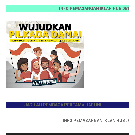
INFO PEMASANGAN IKLAN HUB 0812 6670 007
JADILAH PEMBACA PERTAMA HARI INI
INFO PEMASANGAN IKLAN HUB : 0811767