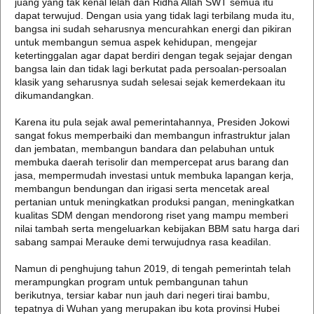
juang yang tak kenal lelah dan Ridha Allah SWT semua itu
dapat terwujud. Dengan usia yang tidak lagi terbilang muda itu,
bangsa ini sudah seharusnya mencurahkan energi dan pikiran
untuk membangun semua aspek kehidupan, mengejar
ketertinggalan agar dapat berdiri dengan tegak sejajar dengan
bangsa lain dan tidak lagi berkutat pada persoalan-persoalan
klasik yang seharusnya sudah selesai sejak kemerdekaan itu
dikumandangkan.
Karena itu pula sejak awal pemerintahannya, Presiden Jokowi
sangat fokus memperbaiki dan membangun infrastruktur jalan
dan jembatan, membangun bandara dan pelabuhan untuk
membuka daerah terisolir dan mempercepat arus barang dan
jasa, mempermudah investasi untuk membuka lapangan kerja,
membangun bendungan dan irigasi serta mencetak areal
pertanian untuk meningkatkan produksi pangan, meningkatkan
kualitas SDM dengan mendorong riset yang mampu memberi
nilai tambah serta mengeluarkan kebijakan BBM satu harga dari
sabang sampai Merauke demi terwujudnya rasa keadilan.
Namun di penghujung tahun 2019, di tengah pemerintah telah
merampungkan program untuk pembangunan tahun
berikutnya, tersiar kabar nun jauh dari negeri tirai bambu,
tepatnya di Wuhan yang merupakan ibu kota provinsi Hubei