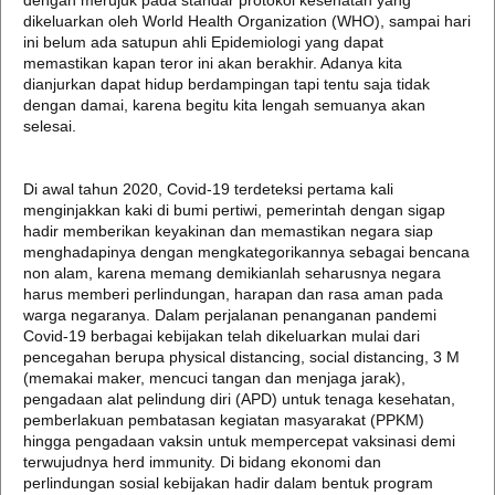
dengan merujuk pada standar protokol kesehatan yang
dikeluarkan oleh World Health Organization (WHO), sampai hari
ini belum ada satupun ahli Epidemiologi yang dapat
memastikan kapan teror ini akan berakhir. Adanya kita
dianjurkan dapat hidup berdampingan tapi tentu saja tidak
dengan damai, karena begitu kita lengah semuanya akan
selesai.
Di awal tahun 2020, Covid-19 terdeteksi pertama kali
menginjakkan kaki di bumi pertiwi, pemerintah dengan sigap
hadir memberikan keyakinan dan memastikan negara siap
menghadapinya dengan mengkategorikannya sebagai bencana
non alam, karena memang demikianlah seharusnya negara
harus memberi perlindungan, harapan dan rasa aman pada
warga negaranya. Dalam perjalanan penanganan pandemi
Covid-19 berbagai kebijakan telah dikeluarkan mulai dari
pencegahan berupa physical distancing, social distancing, 3 M
(memakai maker, mencuci tangan dan menjaga jarak),
pengadaan alat pelindung diri (APD) untuk tenaga kesehatan,
pemberlakuan pembatasan kegiatan masyarakat (PPKM)
hingga pengadaan vaksin untuk mempercepat vaksinasi demi
terwujudnya herd immunity. Di bidang ekonomi dan
perlindungan sosial kebijakan hadir dalam bentuk program