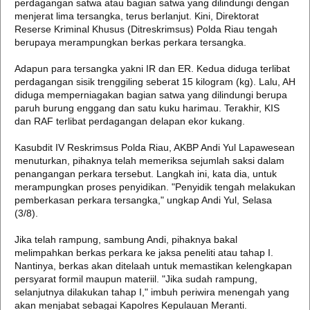
perdagangan satwa atau bagian satwa yang dilindungi dengan
menjerat lima tersangka, terus berlanjut. Kini, Direktorat
Reserse Kriminal Khusus (Ditreskrimsus) Polda Riau tengah
berupaya merampungkan berkas perkara tersangka.
Adapun para tersangka yakni IR dan ER. Kedua diduga terlibat
perdagangan sisik trenggiling seberat 15 kilogram (kg). Lalu, AH
diduga memperniagakan bagian satwa yang dilindungi berupa
paruh burung enggang dan satu kuku harimau. Terakhir, KIS
dan RAF terlibat perdagangan delapan ekor kukang.
Kasubdit IV Reskrimsus Polda Riau, AKBP Andi Yul Lapawesean
menuturkan, pihaknya telah memeriksa sejumlah saksi dalam
penangangan perkara tersebut. Langkah ini, kata dia, untuk
merampungkan proses penyidikan. "Penyidik tengah melakukan
pemberkasan perkara tersangka," ungkap Andi Yul, Selasa
(3/8).
Jika telah rampung, sambung Andi, pihaknya bakal
melimpahkan berkas perkara ke jaksa peneliti atau tahap I.
Nantinya, berkas akan ditelaah untuk memastikan kelengkapan
persyarat formil maupun materiil. "Jika sudah rampung,
selanjutnya dilakukan tahap I," imbuh periwira menengah yang
akan menjabat sebagai Kapolres Kepulauan Meranti.