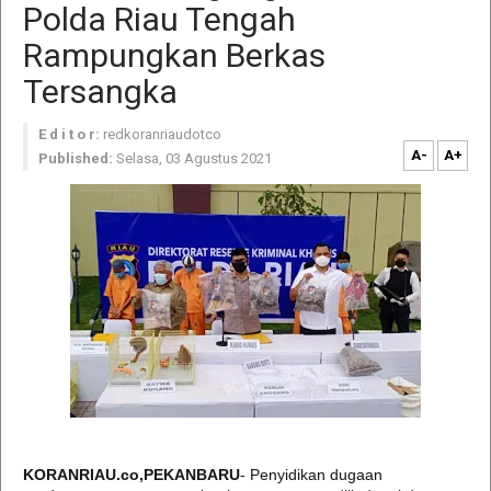
Polda Riau Tengah
Rampungkan Berkas
Tersangka
E d i t o r:
redkoranriaudotco
A-
A+
Published:
Selasa, 03 Agustus 2021
KORANRIAU.co,PEKANBARU
- Penyidikan dugaan