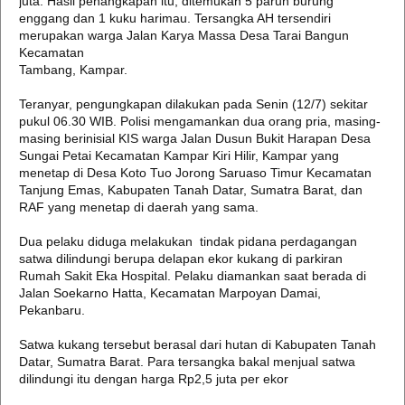
juta. Hasil penangkapan itu, ditemukan 5 paruh burung
enggang dan 1 kuku harimau. Tersangka AH tersendiri
merupakan warga Jalan Karya Massa Desa Tarai Bangun
Kecamatan
Tambang, Kampar.
Teranyar, pengungkapan dilakukan pada Senin (12/7) sekitar
pukul 06.30 WIB. Polisi mengamankan dua orang pria, masing-
masing berinisial KIS warga Jalan Dusun Bukit Harapan Desa
Sungai Petai Kecamatan Kampar Kiri Hilir, Kampar yang
menetap di Desa Koto Tuo Jorong Saruaso Timur Kecamatan
Tanjung Emas, Kabupaten Tanah Datar, Sumatra Barat, dan
RAF yang menetap di daerah yang sama.
Dua pelaku diduga melakukan tindak pidana perdagangan
satwa dilindungi berupa delapan ekor kukang di parkiran
Rumah Sakit Eka Hospital. Pelaku diamankan saat berada di
Jalan Soekarno Hatta, Kecamatan Marpoyan Damai,
Pekanbaru.
Satwa kukang tersebut berasal dari hutan di Kabupaten Tanah
Datar, Sumatra Barat. Para tersangka bakal menjual satwa
dilindungi itu dengan harga Rp2,5 juta per ekor