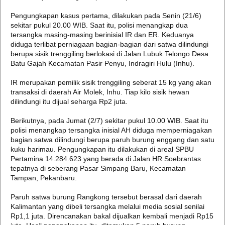
Pengungkapan kasus pertama, dilakukan pada Senin (21/6)
sekitar pukul 20.00 WIB. Saat itu, polisi menangkap dua
tersangka masing-masing berinisial IR dan ER. Keduanya
diduga terlibat perniagaan bagian-bagian dari satwa dilindungi
berupa sisik trenggiling berlokasi di Jalan Lubuk Telongo Desa
Batu Gajah Kecamatan Pasir Penyu, Indragiri Hulu (Inhu).
IR merupakan pemilik sisik trenggiling seberat 15 kg yang akan
transaksi di daerah Air Molek, Inhu. Tiap kilo sisik hewan
dilindungi itu dijual seharga Rp2 juta.
Berikutnya, pada Jumat (2/7) sekitar pukul 10.00 WIB. Saat itu
polisi menangkap tersangka inisial AH diduga memperniagakan
bagian satwa dilindungi berupa paruh burung enggang dan satu
kuku harimau. Pengungkapan itu dilakukan di areal SPBU
Pertamina 14.284.623 yang berada di Jalan HR Soebrantas
tepatnya di seberang Pasar Simpang Baru, Kecamatan
Tampan, Pekanbaru.
Paruh satwa burung Rangkong tersebut berasal dari daerah
Kalimantan yang dibeli tersangka melalui media sosial senilai
Rp1,1 juta. Direncanakan bakal dijualkan kembali menjadi Rp15