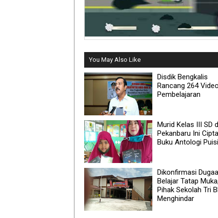
You May Also Like
Disdik Bengkalis
Rancang 264 Vide
Pembelajaran
Murid Kelas III SD d
Pekanbaru Ini Cipt
Buku Antologi Puis
Dikonfirmasi Duga
Belajar Tatap Muka
Pihak Sekolah Tri B
Menghindar