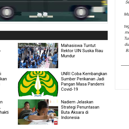
Se
Ma
te
me
Tu
du
Mahasiswa Tuntut
o
Rektor UIN Suska Riau
B
Mundur
i
UNRI Coba Kembangkan
akan
Sumber Perikanan Jadi
i
Pangan Masa Pandemi
Covid-19
an
Nadiem Jelaskan
,
Strategi Penuntasan
hakti
Buta Aksara di
Indonesia