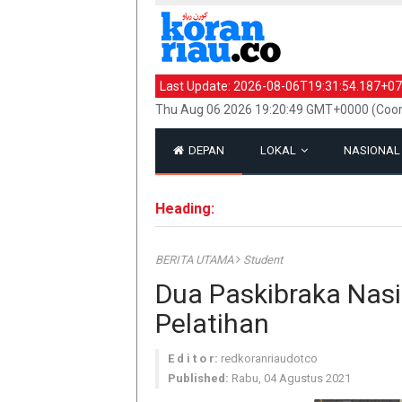
Last Update:
2026-08-06T19:31:54.187+07
Thu Aug 06 2026 19:20:49 GMT+0000 (Coor
DEPAN
LOKAL
NASIONA
Heading:
BERITA UTAMA
Student
Dua Paskibraka Nasi
Pelatihan
E d i t o r:
redkoranriaudotco
Published:
Rabu, 04 Agustus 2021