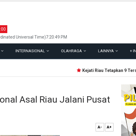
:00
dinated Universal Time)7:20:49 PM
L
INTERNASIONAL
OLAHRAGA
LAINNYA
+
I
Kejati Riau Tetapkan 9 Tersa
onal Asal Riau Jalani Pusat
A-
A+