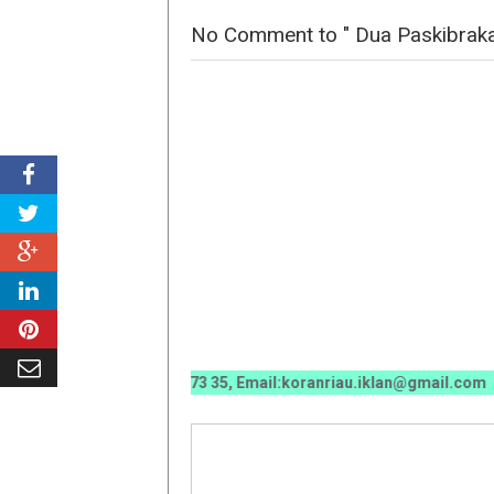
No Comment to " Dua Paskibraka 
70 0070 / 0811 7673 35, Email:koranriau.iklan@gmail.com