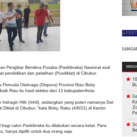
JADILAH PEMBACA PERTAMA HA
INFO PEMASANGAN IKLAN
MINGG
an Pengibar Bendera Pusaka (Paskibraka) Nasional asal
at pendidikan dan pelatihan (Pusdiklat) di Cibubur.
10
B
as Pemuda Olahraga (Dispora) Provinsi Riau Boby
aik Riau itu hasil seleksi dari 12 kabupaten/kota.
Sa
Ka
Indragiri Hilir (Inhil), sedangkan yang puteri namanya Dwi
Z
 Diklat di Cibubur,:"kata Boby, Rabu (4/8/21) di Kantor
P
So
l bagi calon Paskibraka itu dilakukan secara ketat. Para
Be
tu, hanya dipilih untuk dua orang saja.