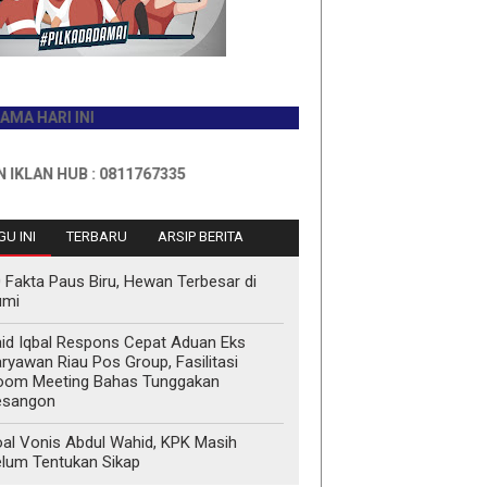
RI INI
 HUB : 0811767335
U INI
TERBARU
ARSIP BERITA
 Fakta Paus Biru, Hewan Terbesar di
umi
id Iqbal Respons Cepat Aduan Eks
ryawan Riau Pos Group, Fasilitasi
oom Meeting Bahas Tunggakan
esangon
al Vonis Abdul Wahid, KPK Masih
lum Tentukan Sikap