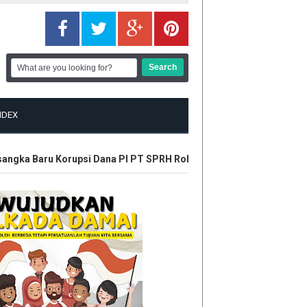
NDEX
ngka Baru Korupsi Dana PI PT SPRH Rohil
Plt Gubri Resmikan 