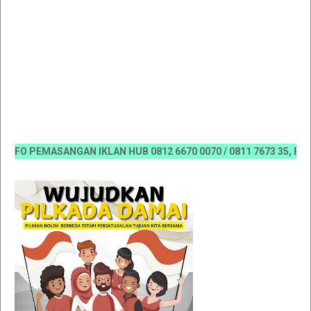
 PEMASANGAN IKLAN HUB 0812 6670 0070 / 0811 7673 35, Email:ko