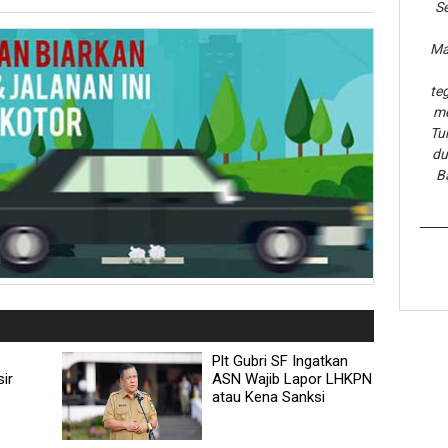
Se
Ma
te
me
Tu
du
B
Plt Gubri SF Ingatkan
ir
ASN Wajib Lapor LHKPN
atau Kena Sanksi