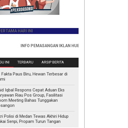
A HARI INI
INFO PEMASANGAN IKLAN HUB : 0811767335
U INI
TERBARU
ARSIP BERITA
 Fakta Paus Biru, Hewan Terbesar di
umi
id Iqbal Respons Cepat Aduan Eks
ryawan Riau Pos Group, Fasilitasi
oom Meeting Bahas Tunggakan
esangon
tri Polisi di Medan Tewas Akhiri Hidup
kai Senpi, Propam Turun Tangan