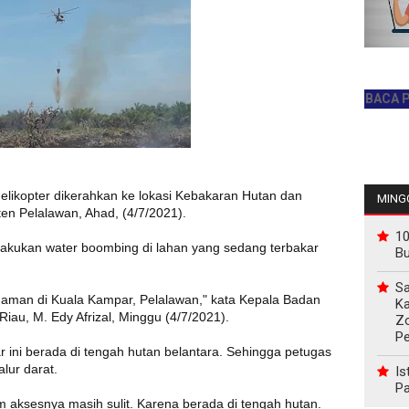
JADILAH PEMBACA PERTAM
elikopter dikerahkan ke lokasi Kebakaran Hutan dan
MINGG
en Pelalawan, Ahad, (4/7/2021).
10
melakukan water boombing di lahan yang sedang terbakar
B
Sa
daman di Kuala Kampar, Pelalawan," kata Kepala Badan
Ka
u, M. Edy Afrizal, Minggu (4/7/2021).
Z
P
r ini berada di tengah hutan belantara. Sehingga petugas
lur darat.
Is
Pa
ksesnya masih sulit. Karena berada di tengah hutan.