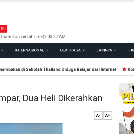
:00
inated Universal Time)9:03:37 AM
L
INTERNASIONAL
OLAHRAGA
LAINNYA
+
I
bakan di Sekolah Thailand Diduga Belajar dari Internet
Kontr
mpar, Dua Heli Dikerahkan
A-
A+