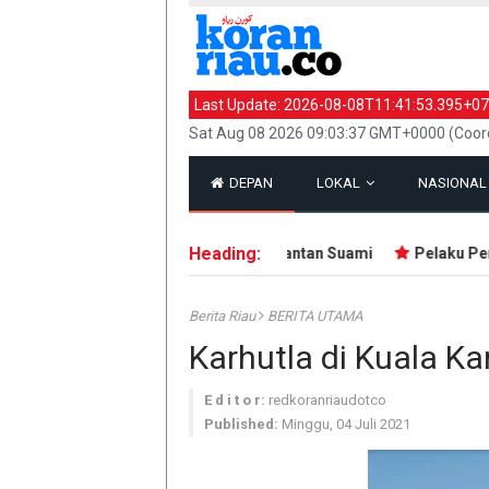
Last Update:
2026-08-08T11:41:53.395+07
Sat Aug 08 2026 09:03:37 GMT+0000 (Coord
DEPAN
LOKAL
NASIONA
Heading:
T Tewas Dersimbah Darah, Ditebas Mantan Suami
Pelaku Penem
Berita Riau
BERITA UTAMA
Karhutla di Kuala Ka
E d i t o r:
redkoranriaudotco
Published:
Minggu, 04 Juli 2021