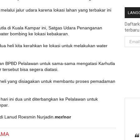
alui jalur udara karena lokasi lahan yang terbakar ini
LANGG
Daftar
la di Kuala Kampar ini, Satgas Udara Penanganan
terbaru
ater bombing ke lokasi kebakaran.
ua heli kita kerahkan ke lokasi untuk melakukan water
gan BPBD Pelalawan untuk sama-sama mengatasi Karhutla
r tersebut bisa segera diatasi.
t heli yang disiagakan untuk membantu proses pemadaman
, hari ini dua unit diterbangkan ke Pelalawan untuk
mpar.
 di Lanud Roesmin Nurjadin.
mcr/nor
AMA