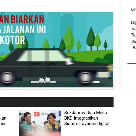
Ma
te
me
Tu
du
B
Sekdaprov Riau Minta
ilan
BKD Integrasikan
msi
Sistem Layanan Digital