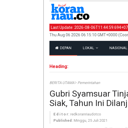
Last Update:
2026-08-06T11:44:59.694+07
Thu Aug 06 2026 06:15:10 GMT+0000 (Coor
DEPAN
LOKAL
NASIONA
Heading:
BERITA UTAMA
Pemerintahan
Gubri Syamsuar Tin
Siak, Tahun Ini Dilan
E d i t o r:
redkoranriaudotco
Published:
Minggu, 25 Juli 2021