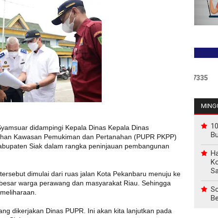
MINGG
10
Syamsuar didampingi Kepala Dinas Kepala Dinas
B
han Kawasan Pemukiman dan Pertanahan (PUPR PKPP)
Kabupaten Siak dalam rangka peninjauan pembangunan
Ha
Ko
Sa
rsebut dimulai dari ruas jalan Kota Pekanbaru menuju ke
besar warga perawang dan masyarakat Riau. Sehingga
So
meliharaan.
Be
ng dikerjakan Dinas PUPR. Ini akan kita lanjutkan pada