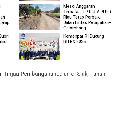
i
Meski Anggaran
Terbatas, UPTJJ V PUPR
mah
Riau Tetap Perbaiki
lalap
Jalan Lintas Petapahan-
Gelombang
Gubri
Kemenpar RI Dukung
ahid
RITEX 2026
 Tinjau PembangunanJalan di Siak, Tahun