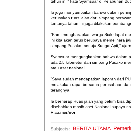
tahun ini," kata Syamsuar di Pelabuhan But
Ia juga menyampaikan bahwa dalam peninj
kerusakan ruas jalan dari simpang perawa
tentunya tahun ini juga dilakukan pembang
"Kami mengharapkan warga Siak dapat me
ini kita akan terus berupaya memelihara jala
simpang Pusako menuju Sungai Apit," ujarn
Syamsuar mengungkapkan bahwa dalam pem
ada 2,5 kilometer dari simpang Pusako men
atau aset nasional.
"Saya sudah mendapatkan laporan dari PU Pr
melakukan rapat bersama perusahaan dan p
terangnya.
Ia berharap Ruas jalan yang belum bisa dip
disebabkan masih aset Nasional supaya na
Riau.
mcr/nor
BERITA UTAMA
Pemeri
Subjects: