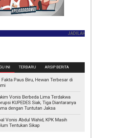
JADILAH PEMBACA PERTAMA HARI INI
INFO PEMASANGAN IKLAN H
U INI
TERBARU
ARSIP BERITA
 Fakta Paus Biru, Hewan Terbesar di
umi
kim Vonis Berbeda Lima Terdakwa
rupsi KUPEDES Siak, Tiga Diantaranya
ma dengan Tuntutan Jaksa
al Vonis Abdul Wahid, KPK Masih
lum Tentukan Sikap