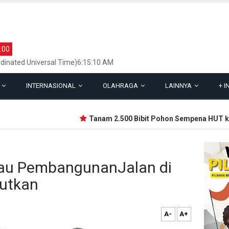
:00
dinated Universal Time)6:15:10 AM
L
INTERNASIONAL
OLAHRAGA
LAINNYA
+
I
Tanam 2.500 Bibit Pohon Sempena HUT ke-69
jau PembangunanJalan di
jutkan
A-
A+