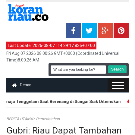
Last Update:
2026-08-07T14:39:17.836+07:00
Fri Aug 07 2026 08:00:26 GMT+0000 (Coordinated Universal
Time)8:00:26 AM
Depan
emaja Tenggelam Saat Berenang di Sungai Siak Ditemukan
Hak
BERITA UTAMA
Pemerintahan
Gubri: Riau Dapat Tambahan