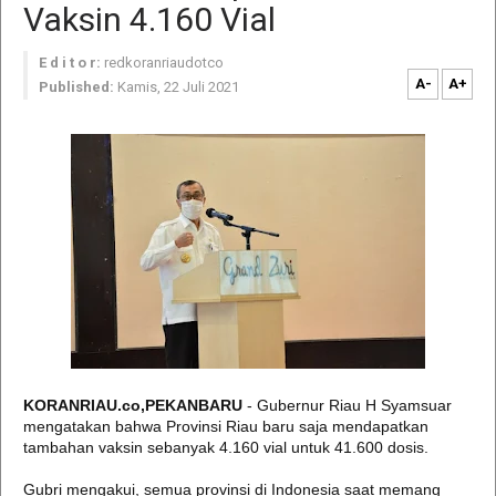
Vaksin 4.160 Vial
E d i t o r:
redkoranriaudotco
A-
A+
Published:
Kamis, 22 Juli 2021
KORANRIAU.co,PEKANBARU
- Gubernur Riau H Syamsuar
mengatakan bahwa Provinsi Riau baru saja mendapatkan
tambahan vaksin sebanyak 4.160 vial untuk 41.600 dosis.
Gubri mengakui, semua provinsi di Indonesia saat memang