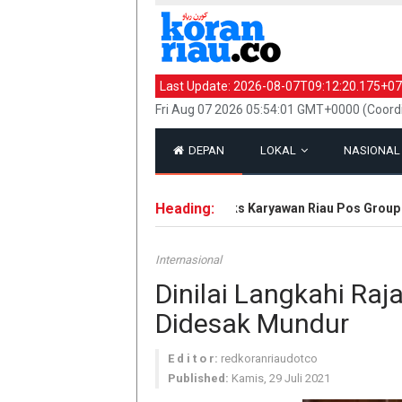
Last Update:
2026-08-07T09:12:20.175+07
Fri Aug 07 2026 05:54:01 GMT+0000 (Coord
DEPAN
LOKAL
NASIONA
Heading:
Hak Eks Karyawan Riau Pos Group Di
Internasional
Dinilai Langkahi Raj
Didesak Mundur
E d i t o r:
redkoranriaudotco
Published:
Kamis, 29 Juli 2021