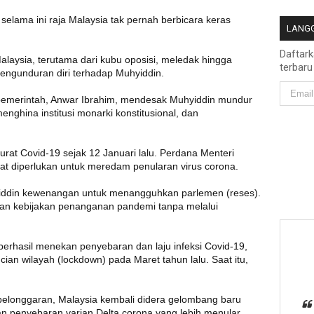
n selama ini raja Malaysia tak pernah berbicara keras
LANGG
Daftar
Malaysia, terutama dari kubu oposisi, meledak hingga
terbaru
ngunduran diri terhadap Muhyiddin.
si pemerintah, Anwar Ibrahim, mendesak Muhyiddin mundur
menghina institusi monarki konstitusional, dan
urat Covid-19 sejak 12 Januari lalu. Perdana Menteri
at diperlukan untuk meredam penularan virus corona.
yiddin kewenangan untuk menangguhkan parlemen (reses).
an kebijakan penanganan pandemi tanpa melalui
 berhasil menekan penyebaran dan laju infeksi Covid-19,
n wilayah (lockdown) pada Maret tahun lalu. Saat itu,
elonggaran, Malaysia kembali didera gelombang baru
n penyebaran varian Delta corona yang lebih menular.