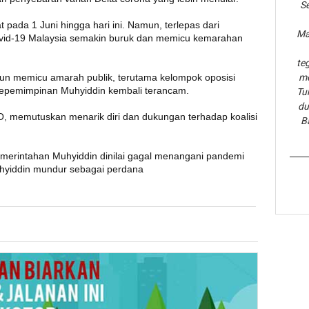
Se
pada 1 Juni hingga hari ini. Namun, terlepas dari
Ma
Covid-19 Malaysia semakin buruk dan memicu kemarahan
te
pun memicu amarah publik, terutama kelompok oposisi
me
epemimpinan Muhyiddin kembali terancam.
Tu
du
MNO, memutuskan menarik diri dan dukungan terhadap koalisi
B
merintahan Muhyiddin dinilai gagal menangani pandemi
yiddin mundur sebagai perdana