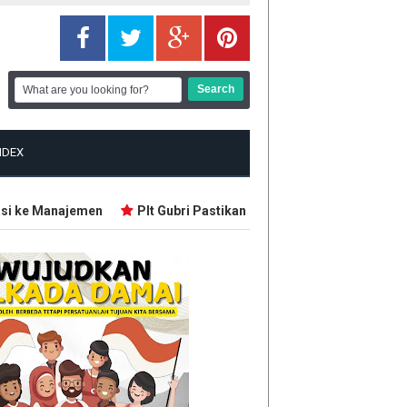
NDEX
 ke Manajemen
Plt Gubri Pastikan Karhutla Masih Terkendali