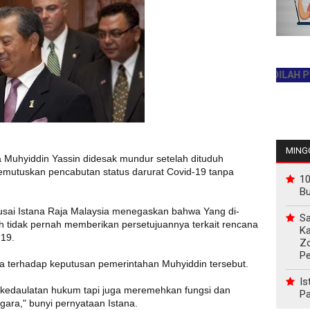
JADILAH PEMBAC
MINGG
 Muhyiddin Yassin didesak mundur setelah dituduh
memutuskan pencabutan status darurat Covid-19 tanpa
10
B
sai Istana Raja Malaysia menegaskan bahwa Yang di-
Sa
 tidak pernah memberikan persetujuannya terkait rencana
Ka
-19.
Z
P
terhadap keputusan pemerintahan Muhyiddin tersebut.
Is
p kedaulatan hukum tapi juga meremehkan fungsi dan
Pa
ara," bunyi pernyataan Istana.