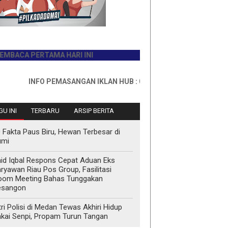
A PERTAMA HARI INI
INFO PEMASANGAN IKLAN HUB : 0811767335
U INI
TERBARU
ARSIP BERITA
 Fakta Paus Biru, Hewan Terbesar di
umi
id Iqbal Respons Cepat Aduan Eks
ryawan Riau Pos Group, Fasilitasi
oom Meeting Bahas Tunggakan
esangon
tri Polisi di Medan Tewas Akhiri Hidup
kai Senpi, Propam Turun Tangan