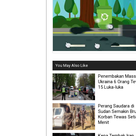
You May Also Like
Penembakan Massa
Ukraina 6 Orang T
15 Luka-luka
Perang Saudara di
Sudan Semakin Brut
Korban Tewas Seti
Menit
Kena Tembak Iran,