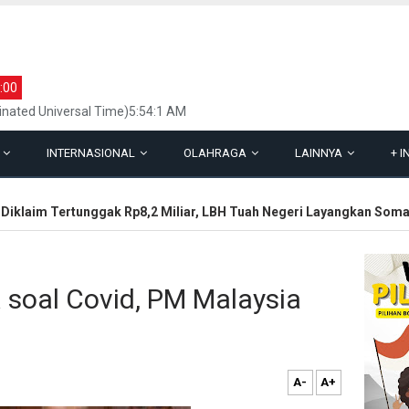
:00
inated Universal Time)5:54:1 AM
L
INTERNASIONAL
OLAHRAGA
LAINNYA
+
I
klaim Tertunggak Rp8,2 Miliar, LBH Tuah Negeri Layangkan Somasi
a soal Covid, PM Malaysia
A-
A+