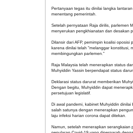
Pertanyaan tegas itu dinilai langka lantara
menentang pemerintah.
Setelah pernyataan Raja dirilis, parlemen 
menyerukan pengkhianatan dan desakan pe
Dilansir dari AFP, pemimpin koalisi oposi
karena dinilai telah "melanggar konstitusi, 
membingungkan parlemen."
Raja Malaysia telah menerapkan status dar
Muhyiddin Yassin berpendapat status darur
Deklarasi status darurat memberikan Muh
Dengan begitu, Muhyiddin dapat menerapk
persetujuan legislatif.
Di awal pandemi, kabinet Muhyiddin dinilai
salah satunya dengan menerapkan penguncia
laju infeksi harian corona dapat ditekan.
Namun, setelah menerapkan serangkaian p
penularan Covid-19 yang diperparah denga