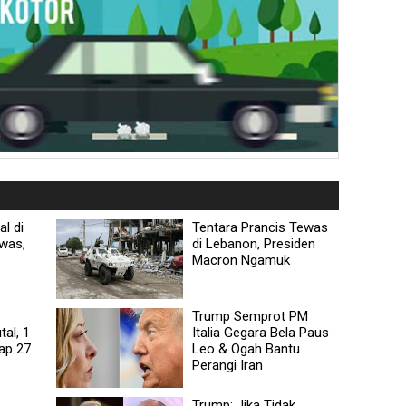
l di
Tentara Prancis Tewas
ewas,
di Lebanon, Presiden
Macron Ngamuk
Trump Semprot PM
al, 1
Italia Gegara Bela Paus
ap 27
Leo & Ogah Bantu
Perangi Iran
Trump: Jika Tidak