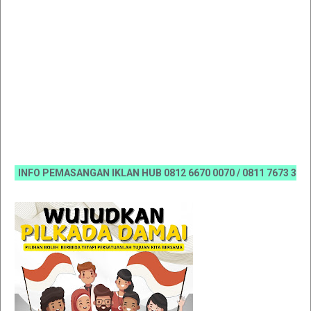
INFO PEMASANGAN IKLAN HUB 0812 6670 0070 / 0811 7673 35, Emai