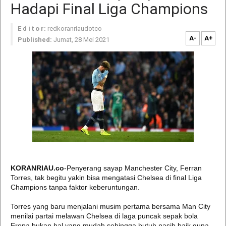
Hadapi Final Liga Champions
E d i t o r:
redkoranriaudotco
A-
A+
Published:
Jumat, 28 Mei 2021
KORANRIAU.co
-Penyerang sayap Manchester City, Ferran
Torres, tak begitu yakin bisa mengatasi Chelsea di final Liga
Champions tanpa faktor keberuntungan.
Torres yang baru menjalani musim pertama bersama Man City
menilai partai melawan Chelsea di laga puncak sepak bola
Eropa bukan hal yang mudah sehingga butuh nasib baik guna