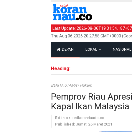
Last Update:
2026-08-06T19:31:54.187+07
Thu Aug 06 2026 20:27:58 GMT+0000 (Coor
DEPAN
LOKAL
NASIONA
Heading:
BERITA UTAMA
Hukum
Pemprov Riau Apres
Kapal Ikan Malaysia 
E d i t o r:
redkoranriaudotco
Published:
Jumat, 26 Maret 2021