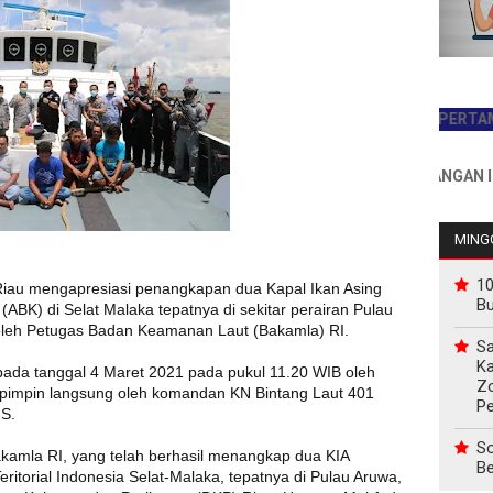
JADILAH PEMBACA PERTAMA HARI 
INFO PEMASANGAN IKLAN HUB
MINGG
10
iau mengapresiasi penangkapan dua Kapal Ikan Asing
B
(ABK) di Selat Malaka tepatnya di sekitar perairan Pulau
, oleh Petugas Badan Keamanan Laut (Bakamla) RI.
Sa
Ka
pada tanggal 4 Maret 2021 pada pukul 11.20 WIB oleh
Z
ipimpin langsung oleh komandan KN Bintang Laut 401
P
 S.
So
kamla RI, yang telah berhasil menangkap dua KIA
Be
eritorial Indonesia Selat-Malaka, tepatnya di Pulau Aruwa,