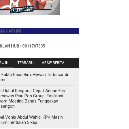
INI
 : 0811767335
U INI
TERBARU
ARSIP BERITA
 Fakta Paus Biru, Hewan Terbesar di
umi
id Iqbal Respons Cepat Aduan Eks
ryawan Riau Pos Group, Fasilitasi
oom Meeting Bahas Tunggakan
esangon
al Vonis Abdul Wahid, KPK Masih
lum Tentukan Sikap