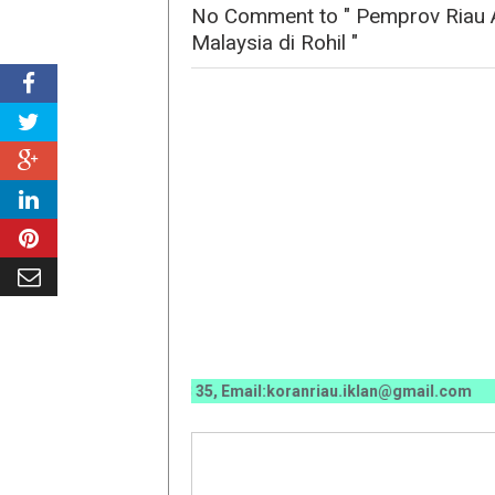
No Comment to " Pemprov Riau A
Malaysia di Rohil "
070 / 0811 7673 35, Email:koranriau.iklan@gmail.com