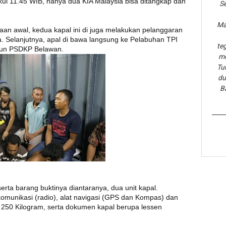
ul 11.45 WIB, hanya dua KIA Malaysia bisa ditangkap dan
Se
Ma
an awal, kedua kapal ini di juga melakukan pelanggaran
 Selanjutnya, apal di bawa langsung ke Pelabuhan TPI
te
siun PSDKP Belawan.
me
Tu
du
B
erta barang buktinya diantaranya, dua unit kapal.
komunikasi (radio), alat navigasi (GPS dan Kompas) dan
g 250 Kilogram, serta dokumen kapal berupa lessen