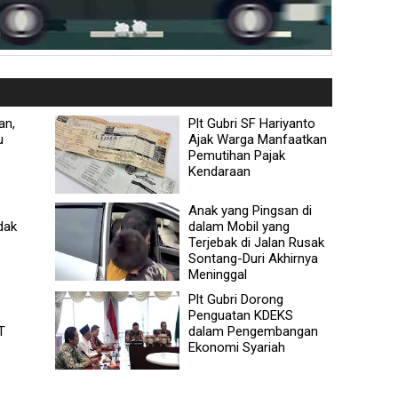
an,
Plt Gubri SF Hariyanto
u
Ajak Warga Manfaatkan
Pemutihan Pajak
Kendaraan
Anak yang Pingsan di
dak
dalam Mobil yang
Terjebak di Jalan Rusak
Sontang-Duri Akhirnya
Meninggal
Plt Gubri Dorong
Penguatan KDEKS
T
dalam Pengembangan
Ekonomi Syariah