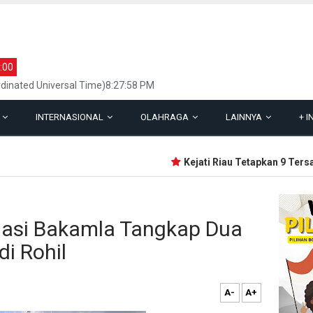
:00
dinated Universal Time)8:27:58 PM
L
INTERNASIONAL
OLAHRAGA
LAINNYA
+
I
Kejati Riau Tetapkan 9 Tersang
iasi Bakamla Tangkap Dua
di Rohil
A-
A+