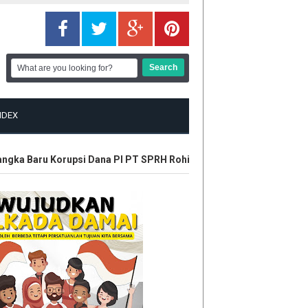
NDEX
ka Baru Korupsi Dana PI PT SPRH Rohil
Plt Gubri Resmikan Kan