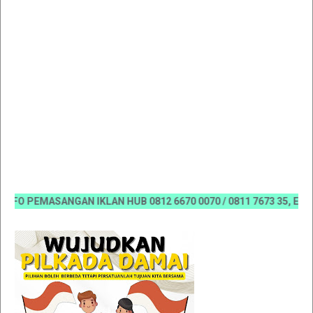
O PEMASANGAN IKLAN HUB 0812 6670 0070 / 0811 7673 35, Email:k