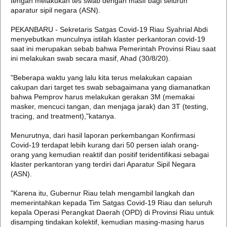
tengah melakukan tes swab dengan masif bagi seluruh
aparatur sipil negara (ASN).
PEKANBARU - Sekretaris Satgas Covid-19 Riau Syahrial Abdi
menyebutkan munculnya istilah klaster perkantoran covid-19
saat ini merupakan sebab bahwa Pemerintah Provinsi Riau saat
ini melakukan swab secara masif, Ahad (30/8/20).
"Beberapa waktu yang lalu kita terus melakukan capaian
cakupan dari target tes swab sebagaimana yang diamanatkan
bahwa Pemprov harus melakukan gerakan 3M (memakai
masker, mencuci tangan, dan menjaga jarak) dan 3T (testing,
tracing, and treatment),"katanya.
Menurutnya, dari hasil laporan perkembangan Konfirmasi
Covid-19 terdapat lebih kurang dari 50 persen ialah orang-
orang yang kemudian reaktif dan positif teridentifikasi sebagai
klaster perkantoran yang terdiri dari Aparatur Sipil Negara
(ASN).
"Karena itu, Gubernur Riau telah mengambil langkah dan
memerintahkan kepada Tim Satgas Covid-19 Riau dan seluruh
kepala Operasi Perangkat Daerah (OPD) di Provinsi Riau untuk
disamping tindakan kolektif, kemudian masing-masing harus