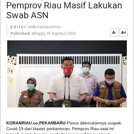
Pemprov Riau Masif Lakukan
Swab ASN
E d i t o r:
redkoranriaudotco
A-
A+
Published:
Minggu, 30 Agustus 2020
KORANRIAU.co,PEKANBARU
-Pasca ditemukannya suspek
Covid-19 dari klaster perkantoran, Pemprov Riau saat ini