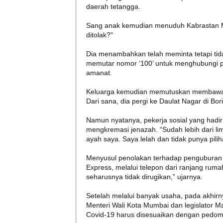
daerah tetangga.
Sang anak kemudian menuduh Kabrastan Ma
ditolak?"
Dia menambahkan telah meminta tetapi ti
memutar nomor ‘100’ untuk menghubungi poli
amanat.
Keluarga kemudian memutuskan membawa tubu
Dari sana, dia pergi ke Daulat Nagar di Bori
Namun nyatanya, pekerja sosial yang hadi
mengkremasi jenazah. “Sudah lebih dari l
ayah saya. Saya lelah dan tidak punya piliha
Menyusul penolakan terhadap penguburan
Express, melalui telepon dari ranjang ruma
seharusnya tidak dirugikan,” ujarnya.
Setelah melalui banyak usaha, pada akhirn
Menteri Wali Kota Mumbai dan legislator
Covid-19 harus disesuaikan dengan pedom