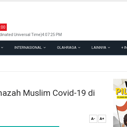
:00
inated Universal Time)4:07:25 PM
L
INTERNASIONAL
OLAHRAGA
LAINNYA
+
I
nazah Muslim Covid-19 di
A-
A+