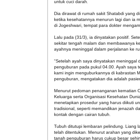
untuk cuci darah.
Dia dirawat di rumah sakit Shatabdi yang di
ketika kesehatannya menurun lagi dan ia 
di Jogeshwari, tempat para dokter mengamb
Lalu pada (31/3), ia dinyatakan positif. S
sekitar tengah malam dan membawanya ke
ayahnya meninggal dalam perjalanan ke ru
“Setelah ayah saya dinyatakan meninggal di 
penguburan pada pukul 04.00. Ayah saya te
kami ingin menguburkannya di kabrastan M
penguburan, mengatakan dia adalah pasien 
Menurut pedoman penanganan kematian Co
Keluarga serta Organisasi Kesehatan Dun
menetapkan prosedur yang harus diikuti un
tradisional, seperti memandikan jenazah da
kontak dengan cairan tubuh.
Tubuh ditutupi lembaran pelindung. Liang 
telah ditentukan. Menurut arahan yang di
tanah penguburan harus cukup besar sehin