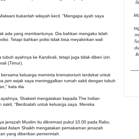
Se
Ma
lwani bukanlah wilayah kecil. "Mengapa ayah saya
te
dak ada yang membantunya. Dia bahkan mengaku lelah
me
si. Tetapi bahkan polisi tidak bisa meyakinkan wali
Tu
du
B
h ayahnya ke Kandivali, tetapi juga tidak diberi izin.
vali (Timur).
r bersama keluarga meminta krematorium terdekat untuk
ima jam sejak saya meninggalkan rumah sakit dengan tubuh
n," kata dia.
 ayahnya, Shakeel mengatakan kepada The Indian
h sakit, “Berdoalah untuk keluarga saya. Mereka
ya jenazah Muslim itu dikremasi pukul 10.00 pada Rabu.
 Malad Aslam Shaikh mengatakan pemakaman jenazah
an yang diberikan pemerintah.