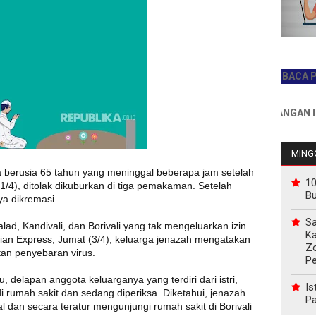
JADILAH PEMBACA PERTAMA
INFO PEMASANGAN IKLAN HU
MINGG
a berusia 65 tahun yang meninggal beberapa jam setelah
10
 (1/4), ditolak dikuburkan di tiga pemakaman. Setelah
B
ya dikremasi.
Sa
lad, Kandivali, dan Borivali yang tak mengeluarkan izin
Ka
ian Express, Jumat (3/4), keluarga jenazah mengatakan
Z
an penyebaran virus.
P
, delapan anggota keluarganya yang terdiri dari istri,
Is
i rumah sakit dan sedang diperiksa. Diketahui, jenazah
Pa
l dan secara teratur mengunjungi rumah sakit di Borivali