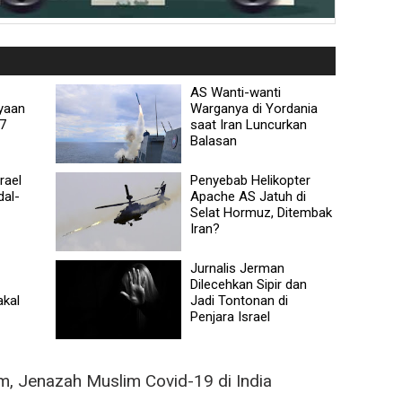
AS Wanti-wanti
yaan
Warganya di Yordania
67
saat Iran Luncurkan
Balasan
rael
Penyebab Helikopter
dal-
Apache AS Jatuh di
Selat Hormuz, Ditembak
Iran?
Jurnalis Jerman
Dilecehkan Sipir dan
akal
Jadi Tontonan di
Penjara Israel
m, Jenazah Muslim Covid-19 di India