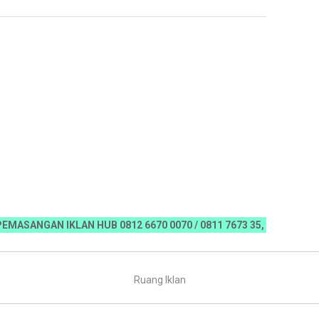
GAN IKLAN HUB 0812 6670 0070 / 0811 7673 35, Email:koranriau.
Ruang Iklan