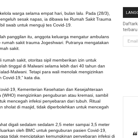
LANGG
kelola warga selama empat hari, bulan lalu. Pada (28/3),
mengeluh sesak napas, ia dibawa ke Rumah Sakit Trauma
Daftar
il swab untuk menguji tes Covid-19.
terbaru
etelah panggilan itu, anggota keluarga mengatur ambulans
 rumah sakit trauma Jogeshwari. Putranya mengatakan
mah sakit.
rumah sakit, otoritas sipil memberikan izin untuk
lah tinggal di Malwani selama lebih dari 40 tahun dan
alad-Malwani. Tetapi para wali menolak mengizinkan
Covid-19,” kata dia.
vid-19, Kementerian Kesehatan dan Kesejahteraan
ia (WHO) mengizinkan penguburan atau kremasi, sambil
tuk mencegah infeksi penyebaran dari tubuh. Ritual
n sholat di masjid, tidak diperbolehkan untuk mencegah
lahat digali sedalam sedalam 2,5 meter sampai 3,5 meter
keluarkan oleh BMC untuk penguburan pasien Covid-19,
gga tidak menciptakan kemungkinan penyebaran infeksi di