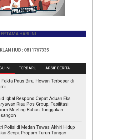
 HARI INI
B : 0811767335
U INI
TERBARU
ARSIP BERITA
 Fakta Paus Biru, Hewan Terbesar di
umi
id Iqbal Respons Cepat Aduan Eks
ryawan Riau Pos Group, Fasilitasi
oom Meeting Bahas Tunggakan
esangon
tri Polisi di Medan Tewas Akhiri Hidup
kai Senpi, Propam Turun Tangan