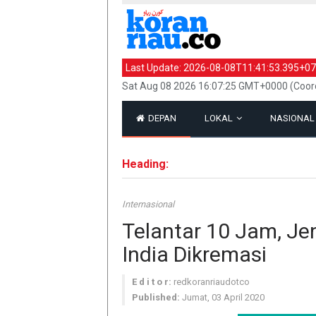
Last Update:
2026-08-08T11:41:53.395+07
Sat Aug 08 2026 16:07:25 GMT+0000 (Coord
DEPAN
LOKAL
NASIONA
Heading:
Internasional
Telantar 10 Jam, Je
India Dikremasi
E d i t o r:
redkoranriaudotco
Published:
Jumat, 03 April 2020