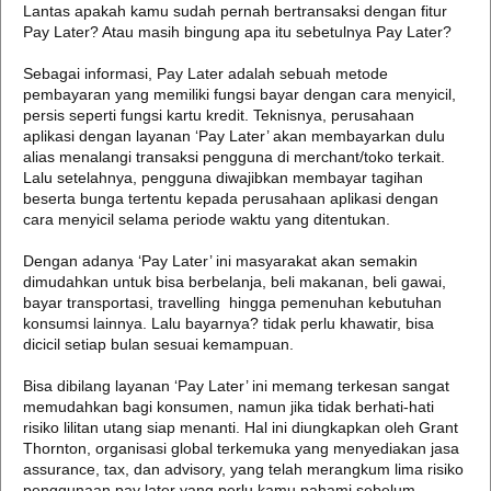
Lantas apakah kamu sudah pernah bertransaksi dengan fitur
Pay Later? Atau masih bingung apa itu sebetulnya Pay Later?
Sebagai informasi, Pay Later adalah sebuah metode
pembayaran yang memiliki fungsi bayar dengan cara menyicil,
persis seperti fungsi kartu kredit. Teknisnya, perusahaan
aplikasi dengan layanan ‘Pay Later’ akan membayarkan dulu
alias menalangi transaksi pengguna di merchant/toko terkait.
Lalu setelahnya, pengguna diwajibkan membayar tagihan
beserta bunga tertentu kepada perusahaan aplikasi dengan
cara menyicil selama periode waktu yang ditentukan.
Dengan adanya ‘Pay Later’ ini masyarakat akan semakin
dimudahkan untuk bisa berbelanja, beli makanan, beli gawai,
bayar transportasi, travelling hingga pemenuhan kebutuhan
konsumsi lainnya. Lalu bayarnya? tidak perlu khawatir, bisa
dicicil setiap bulan sesuai kemampuan.
Bisa dibilang layanan ‘Pay Later’ ini memang terkesan sangat
memudahkan bagi konsumen, namun jika tidak berhati-hati
risiko lilitan utang siap menanti. Hal ini diungkapkan oleh Grant
Thornton, organisasi global terkemuka yang menyediakan jasa
assurance, tax, dan advisory, yang telah merangkum lima risiko
penggunaan pay later yang perlu kamu pahami sebelum