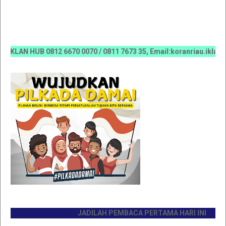
N HUB 0812 6670 0070 / 0811 7673 35, Email:koranriau.iklan@gm
JADILAH PEMBACA PERTAMA HARI INI